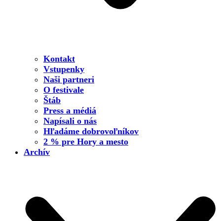
Kontakt
Vstupenky
Naši partneri
O festivale
Štáb
Press a médiá
Napísali o nás
Hľadáme dobrovoľníkov
2 % pre Hory a mesto
Archív