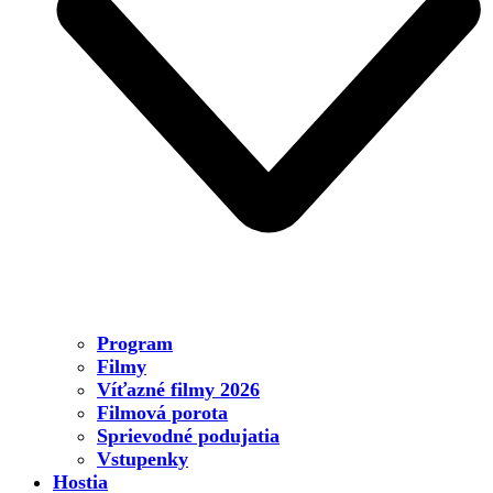
Program
Filmy
Víťazné filmy 2026
Filmová porota
Sprievodné podujatia
Vstupenky
Hostia