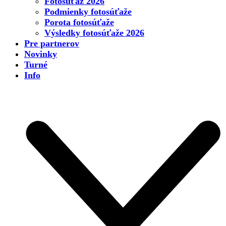
Fotosúťaž 2026
Podmienky fotosúťaže
Porota fotosúťaže
Výsledky fotosúťaže 2026
Pre partnerov
Novinky
Turné
Info