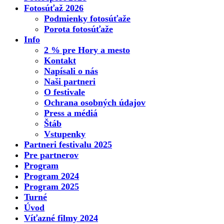
Fotosúťaž 2026
Podmienky fotosúťaže
Porota fotosúťaže
Info
2 % pre Hory a mesto
Kontakt
Napísali o nás
Naši partneri
O festivale
Ochrana osobných údajov
Press a médiá
Štáb
Vstupenky
Partneri festivalu 2025
Pre partnerov
Program
Program 2024
Program 2025
Turné
Úvod
Víťazné filmy 2024