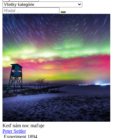
Keď nám noc maľuje
Peter Seitler
Experiment
189
4