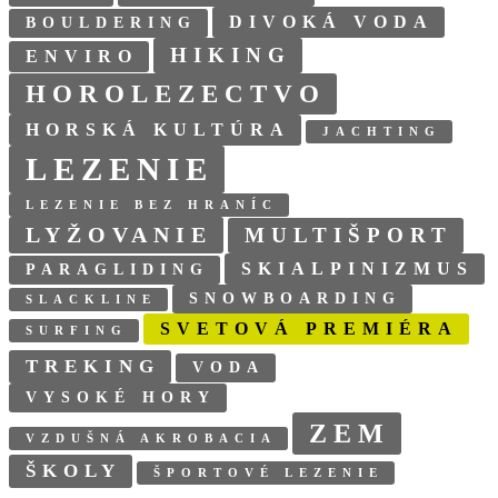
DIVOKÁ VODA
BOULDERING
HIKING
ENVIRO
HOROLEZECTVO
HORSKÁ KULTÚRA
JACHTING
LEZENIE
LEZENIE BEZ HRANÍC
LYŽOVANIE
MULTIŠPORT
SKIALPINIZMUS
PARAGLIDING
SNOWBOARDING
SLACKLINE
SVETOVÁ PREMIÉRA
SURFING
TREKING
VODA
VYSOKÉ HORY
ZEM
VZDUŠNÁ AKROBACIA
ŠKOLY
ŠPORTOVÉ LEZENIE