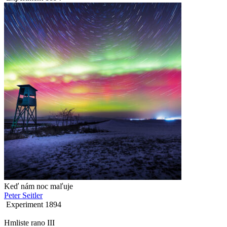
Keď nám noc maľuje
Peter Seitler
Experiment
189
4
Hmliste rano III