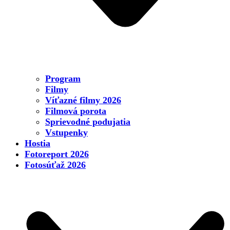
Program
Filmy
Víťazné filmy 2026
Filmová porota
Sprievodné podujatia
Vstupenky
Hostia
Fotoreport 2026
Fotosúťaž 2026