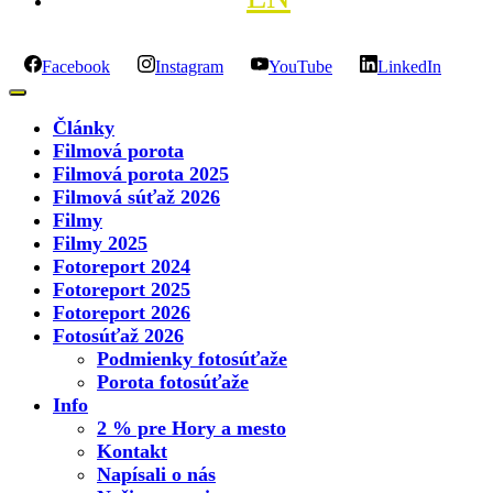
Facebook
Instagram
YouTube
LinkedIn
Články
Filmová porota
Filmová porota 2025
Filmová súťaž 2026
Filmy
Filmy 2025
Fotoreport 2024
Fotoreport 2025
Fotoreport 2026
Fotosúťaž 2026
Podmienky fotosúťaže
Porota fotosúťaže
Info
2 % pre Hory a mesto
Kontakt
Napísali o nás