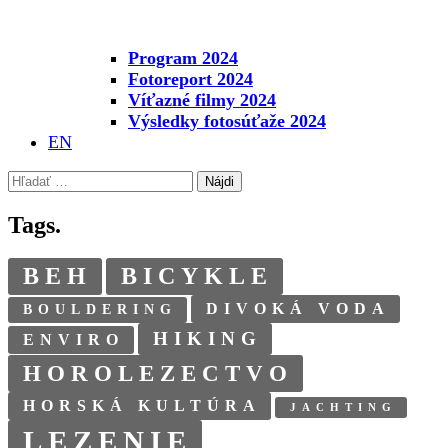
Program 2024
Fotoreport 2024
Víťazné filmy 2024
Výsledky fotosúťaže 2024
EN
Hľadať:
Tags.
BEH
BICYKLE
DIVOKÁ VODA
BOULDERING
HIKING
ENVIRO
HOROLEZECTVO
HORSKÁ KULTÚRA
JACHTING
LEZENIE