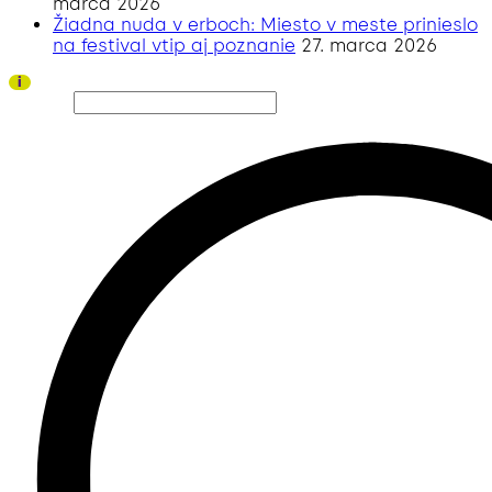
marca 2026
Žiadna nuda v erboch: Miesto v meste prinieslo
na festival vtip aj poznanie
27. marca 2026
Ďakujeme všetkým divákom a sponzorom za úspešný ročník 2026!
i
Hľadať…