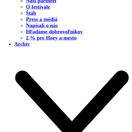
Naši partneri
O festivale
Štáb
Press a médiá
Napísali o nás
Hľadáme dobrovoľníkov
2 % pre Hory a mesto
Archív