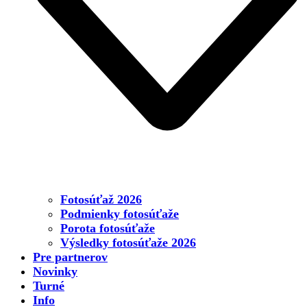
Fotosúťaž 2026
Podmienky fotosúťaže
Porota fotosúťaže
Výsledky fotosúťaže 2026
Pre partnerov
Novinky
Turné
Info