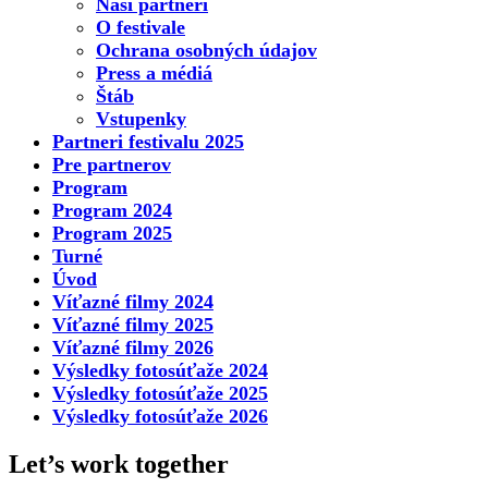
Naši partneri
O festivale
Ochrana osobných údajov
Press a médiá
Štáb
Vstupenky
Partneri festivalu 2025
Pre partnerov
Program
Program 2024
Program 2025
Turné
Úvod
Víťazné filmy 2024
Víťazné filmy 2025
Víťazné filmy 2026
Výsledky fotosúťaže 2024
Výsledky fotosúťaže 2025
Výsledky fotosúťaže 2026
Let’s work together