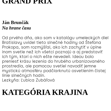
GRAND PRIX
Ján Brunčák
Na hrane času
Od prvého dňa, ako som v katalógu umeleckých diel
Bratislavy uvidel tieto slnečné hodiny od Štefana
Prokopa, som rozmýšľal, ako ich zachytiť v úplne
inom svetle než ich všetci poznajú a aj predstaviť
ich tým, ktorí o nich ešte nevedeli. Ideou bolo
preniesť krásu lezenia do hrubého urbanizovaného
prostredia, ale pomocou svetiel navodiť jemne
mystickú atmosféru podčiarknutú osvetlením čistej
línie slnečných hodín.
Lezkyňa: Ľubica Zubáľová
KATEGÓRIA KRAJINA