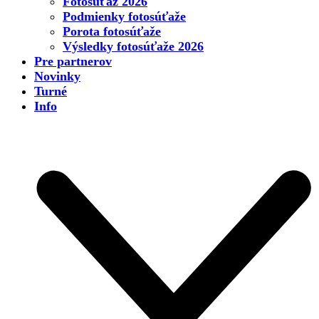
Fotosúťaž 2026
Podmienky fotosúťaže
Porota fotosúťaže
Výsledky fotosúťaže 2026
Pre partnerov
Novinky
Turné
Info