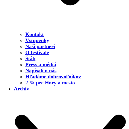
Kontakt
Vstupenky
Naši partneri
O festivale
Štáb
Press a médiá
Napísali o nás
Hľadáme dobrovoľníkov
2 % pre Hory a mesto
Archív