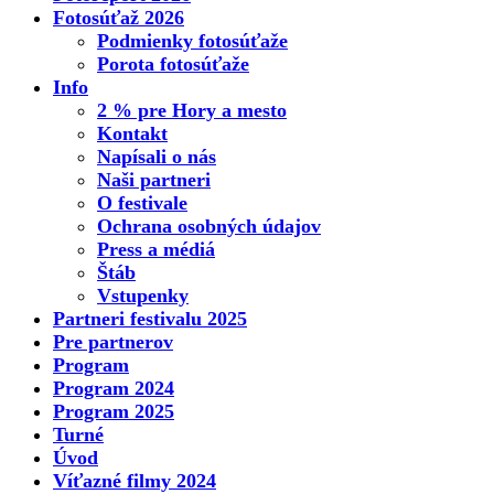
Fotosúťaž 2026
Podmienky fotosúťaže
Porota fotosúťaže
Info
2 % pre Hory a mesto
Kontakt
Napísali o nás
Naši partneri
O festivale
Ochrana osobných údajov
Press a médiá
Štáb
Vstupenky
Partneri festivalu 2025
Pre partnerov
Program
Program 2024
Program 2025
Turné
Úvod
Víťazné filmy 2024