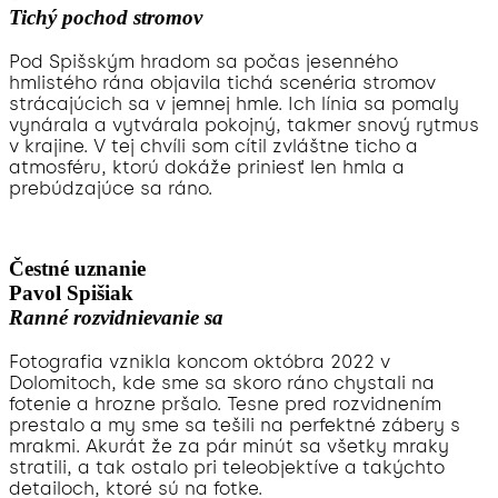
Tichý pochod stromov
Pod Spišským hradom sa počas jesenného
hmlistého rána objavila tichá scenéria stromov
strácajúcich sa v jemnej hmle. Ich línia sa pomaly
vynárala a vytvárala pokojný, takmer snový rytmus
v krajine. V tej chvíli som cítil zvláštne ticho a
atmosféru, ktorú dokáže priniesť len hmla a
prebúdzajúce sa ráno.
Čestné uznanie
Pavol Spišiak
Ranné rozvidnievanie sa
Fotografia vznikla koncom októbra 2022 v
Dolomitoch, kde sme sa skoro ráno chystali na
fotenie a hrozne pršalo. Tesne pred rozvidnením
prestalo a my sme sa tešili na perfektné zábery s
mrakmi. Akurát že za pár minút sa všetky mraky
stratili, a tak ostalo pri teleobjektíve a takýchto
detailoch, ktoré sú na fotke.