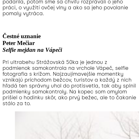
podarila, potom sme sa chvíľu rozprávali o jeho
práci, o využití ovčej vlny a ako sa jeho povolanie
pomaly vytráca.
Čestné uznanie
Peter Mečiar
Selfie mejdan na Vápeči
Pri ultrabehu Strážovská 50ka je jednou z
podmienok samokontrola na vrchole Vápeč, selfie
fotografia s krížom. Najzaujímavejšie momentky
vznikajú príchodom bežcov, turistov a každý z nich
hľadá ten správny uhol do protisvetla, tak aby splnil
podmienky samokontroly. Na kopec som omylom
prišiel o hodinku skôr, ako prvý bežec, ale to čakanie
stálo za to.