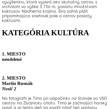
vyvýšeninu, ktorá vyzerá ako skutočný ostrov, s
vrcholom vo výške 3 736 m, posiatu množstvom
kaktusov. Nádherná krajina. Šíra soľná pláň
pripomínajúca snehové pole a ostrov posiaty
kaktusmi.
KATEGÓRIA KULTÚRA
1. MIESTO
neudelené
2. MIESTO
Martin Rusnák
Nosič 2
Na fotografii je Timo pri odpočinku na štande vo VSD
cestou na Zbojnícku chatu. Timo je začínajúci horský
nosič a aj tento deň sa snažil nájsť ten správny