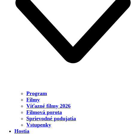
Program
Filmy
Víťazné filmy 2026
Filmová porota
Sprievodné podujatia
Vstupenky
Hostia