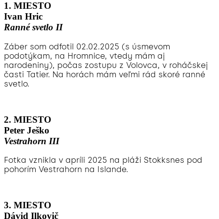
1. MIESTO
Ivan Hric
Ranné svetlo II
Záber som odfotil 02.02.2025 (s úsmevom
podotýkam, na Hromnice, vtedy mám aj
narodeniny), počas zostupu z Volovca, v roháčskej
časti Tatier. Na horách mám veľmi rád skoré ranné
svetlo.
2. MIESTO
Peter Ješko
Vestrahorn III
Fotka vznikla v apríli 2025 na pláži Stokksnes pod
pohorím Vestrahorn na Islande.
3. MIESTO
Dávid Ilkovič