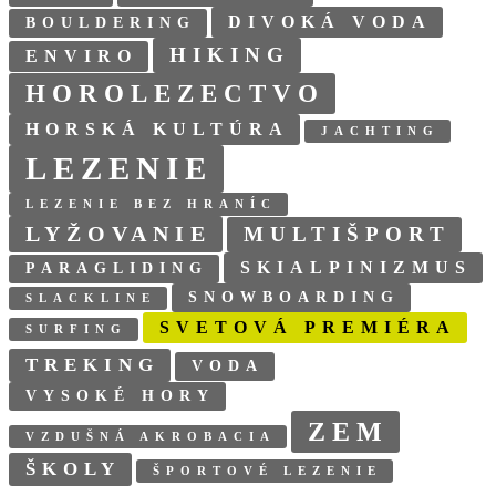
DIVOKÁ VODA
BOULDERING
HIKING
ENVIRO
HOROLEZECTVO
HORSKÁ KULTÚRA
JACHTING
LEZENIE
LEZENIE BEZ HRANÍC
LYŽOVANIE
MULTIŠPORT
SKIALPINIZMUS
PARAGLIDING
SNOWBOARDING
SLACKLINE
SVETOVÁ PREMIÉRA
SURFING
TREKING
VODA
VYSOKÉ HORY
ZEM
VZDUŠNÁ AKROBACIA
ŠKOLY
ŠPORTOVÉ LEZENIE