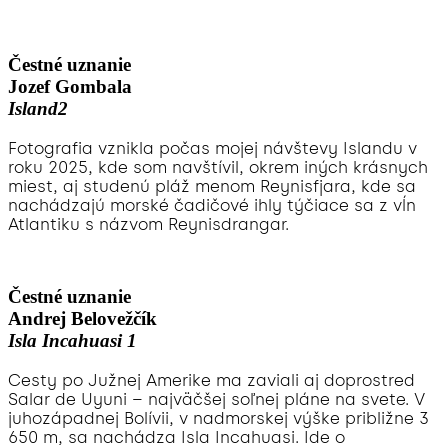
Čestné uznanie
Jozef Gombala
Island2
Fotografia vznikla počas mojej návštevy Islandu v
roku 2025, kde som navštívil, okrem iných krásnych
miest, aj studenú pláž menom Reynisfjara, kde sa
nachádzajú morské čadičové ihly týčiace sa z vĺn
Atlantiku s názvom Reynisdrangar.
Čestné uznanie
Andrej Belovežčík
Isla Incahuasi 1
Cesty po Južnej Amerike ma zaviali aj doprostred
Salar de Uyuni – najväčšej soľnej pláne na svete. V
juhozápadnej Bolívii, v nadmorskej výške približne 3
650 m, sa nachádza Isla Incahuasi. Ide o