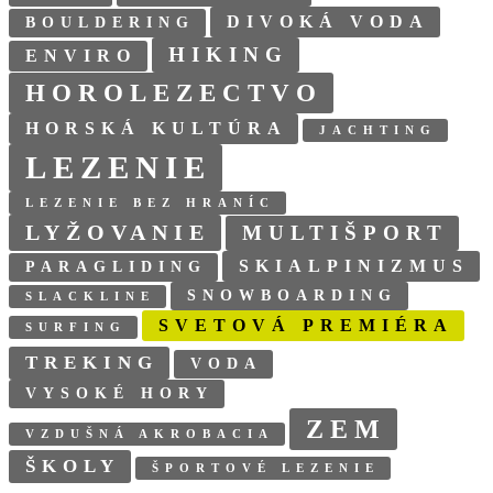
DIVOKÁ VODA
BOULDERING
HIKING
ENVIRO
HOROLEZECTVO
HORSKÁ KULTÚRA
JACHTING
LEZENIE
LEZENIE BEZ HRANÍC
LYŽOVANIE
MULTIŠPORT
SKIALPINIZMUS
PARAGLIDING
SNOWBOARDING
SLACKLINE
SVETOVÁ PREMIÉRA
SURFING
TREKING
VODA
VYSOKÉ HORY
ZEM
VZDUŠNÁ AKROBACIA
ŠKOLY
ŠPORTOVÉ LEZENIE