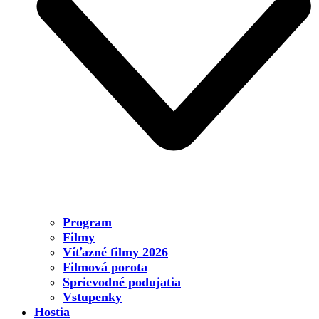
Program
Filmy
Víťazné filmy 2026
Filmová porota
Sprievodné podujatia
Vstupenky
Hostia