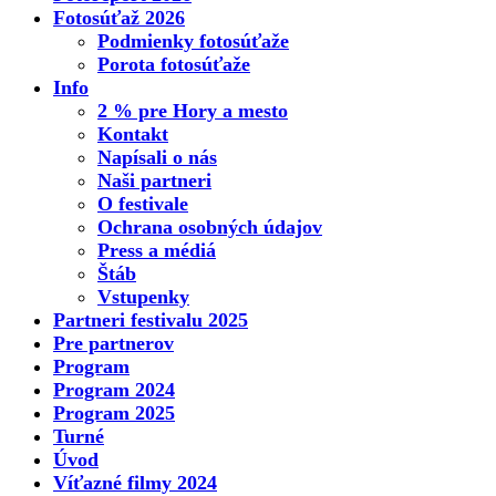
Fotosúťaž 2026
Podmienky fotosúťaže
Porota fotosúťaže
Info
2 % pre Hory a mesto
Kontakt
Napísali o nás
Naši partneri
O festivale
Ochrana osobných údajov
Press a médiá
Štáb
Vstupenky
Partneri festivalu 2025
Pre partnerov
Program
Program 2024
Program 2025
Turné
Úvod
Víťazné filmy 2024