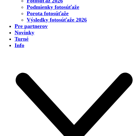
Fotosúťaž 2026
Podmienky fotosúťaže
Porota fotosúťaže
Výsledky fotosúťaže 2026
Pre partnerov
Novinky
Turné
Info