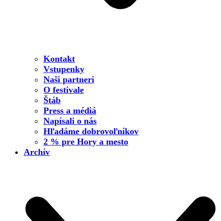
Kontakt
Vstupenky
Naši partneri
O festivale
Štáb
Press a médiá
Napísali o nás
Hľadáme dobrovoľníkov
2 % pre Hory a mesto
Archív