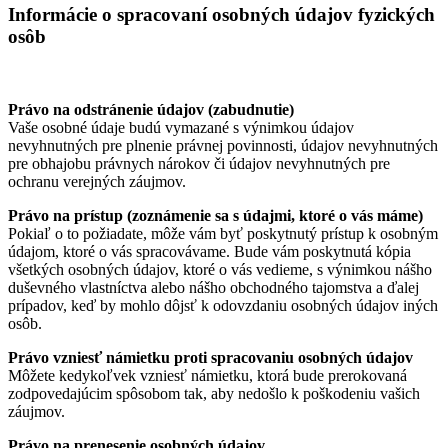
Informácie o spracovaní osobných údajov fyzických
osôb
Právo na odstránenie údajov (zabudnutie)
Vaše osobné údaje budú vymazané s výnimkou údajov
nevyhnutných pre plnenie právnej povinnosti, údajov nevyhnutných
pre obhajobu právnych nárokov či údajov nevyhnutných pre
ochranu verejných záujmov.
Právo na prístup (zoznámenie sa s údajmi, ktoré o vás máme)
Pokiaľ o to požiadate, môže vám byť poskytnutý prístup k osobným
údajom, ktoré o vás spracovávame. Bude vám poskytnutá kópia
všetkých osobných údajov, ktoré o vás vedieme, s výnimkou nášho
duševného vlastníctva alebo nášho obchodného tajomstva a ďalej
prípadov, keď by mohlo dôjsť k odovzdaniu osobných údajov iných
osôb.
Právo vzniesť námietku proti spracovaniu osobných údajov
Môžete kedykoľvek vzniesť námietku, ktorá bude prerokovaná
zodpovedajúcim spôsobom tak, aby nedošlo k poškodeniu vašich
záujmov.
Právo na prenesenie osobných údajov