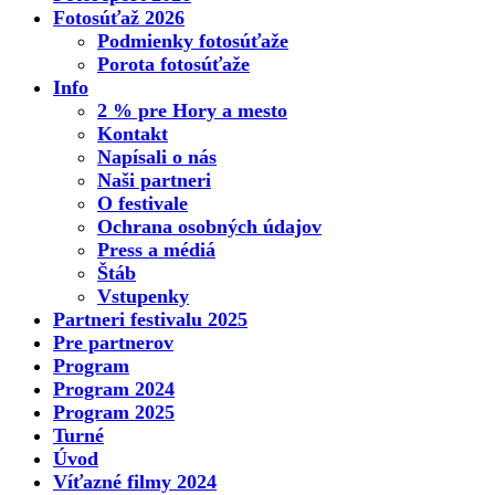
Fotosúťaž 2026
Podmienky fotosúťaže
Porota fotosúťaže
Info
2 % pre Hory a mesto
Kontakt
Napísali o nás
Naši partneri
O festivale
Ochrana osobných údajov
Press a médiá
Štáb
Vstupenky
Partneri festivalu 2025
Pre partnerov
Program
Program 2024
Program 2025
Turné
Úvod
Víťazné filmy 2024