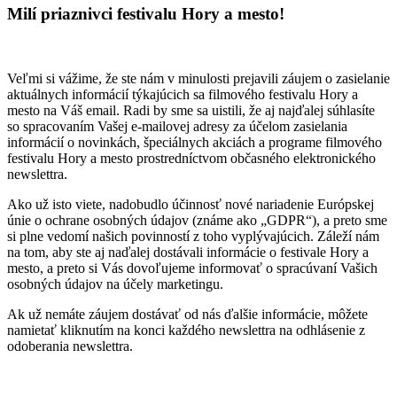
Milí priaznivci festivalu Hory a mesto!
Veľmi si vážime, že ste nám v minulosti prejavili záujem o zasielanie
aktuálnych informácií týkajúcich sa filmového festivalu Hory a
mesto na Váš email. Radi by sme sa uistili, že aj najďalej súhlasíte
so spracovaním Vašej e-mailovej adresy za účelom zasielania
informácií o novinkách, špeciálnych akciách a programe filmového
festivalu Hory a mesto prostredníctvom občasného elektronického
newslettra.
Ako už isto viete, nadobudlo účinnosť nové nariadenie Európskej
únie o ochrane osobných údajov (známe ako „GDPR“), a preto sme
si plne vedomí našich povinností z toho vyplývajúcich. Záleží nám
na tom, aby ste aj naďalej dostávali informácie o festivale Hory a
mesto, a preto si Vás dovoľujeme informovať o spracúvaní Vašich
osobných údajov na účely marketingu.
Ak už nemáte záujem dostávať od nás ďalšie informácie, môžete
namietať kliknutím na konci každého newslettra na odhlásenie z
odoberania newslettra.