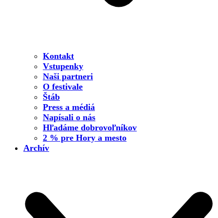
Kontakt
Vstupenky
Naši partneri
O festivale
Štáb
Press a médiá
Napísali o nás
Hľadáme dobrovoľníkov
2 % pre Hory a mesto
Archív