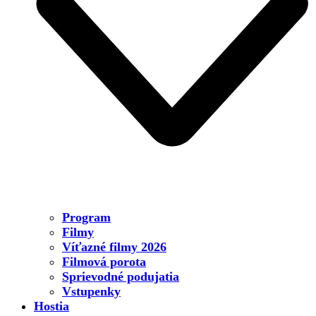
Program
Filmy
Víťazné filmy 2026
Filmová porota
Sprievodné podujatia
Vstupenky
Hostia