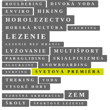
DIVOKÁ VODA
BOULDERING
HIKING
ENVIRO
HOROLEZECTVO
HORSKÁ KULTÚRA
JACHTING
LEZENIE
LEZENIE BEZ HRANÍC
LYŽOVANIE
MULTIŠPORT
SKIALPINIZMUS
PARAGLIDING
SNOWBOARDING
SLACKLINE
SVETOVÁ PREMIÉRA
SURFING
TREKING
VODA
VYSOKÉ HORY
ZEM
VZDUŠNÁ AKROBACIA
ŠKOLY
ŠPORTOVÉ LEZENIE