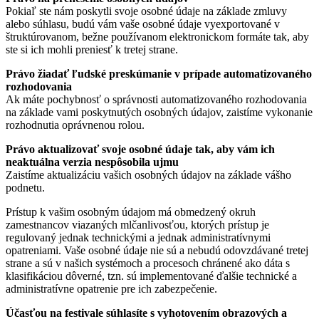
Pokiaľ ste nám poskytli svoje osobné údaje na základe zmluvy
alebo súhlasu, budú vám vaše osobné údaje vyexportované v
štruktúrovanom, bežne používanom elektronickom formáte tak, aby
ste si ich mohli preniesť k tretej strane.
Právo žiadať ľudské preskúmanie v prípade automatizovaného
rozhodovania
Ak máte pochybnosť o správnosti automatizovaného rozhodovania
na základe vami poskytnutých osobných údajov, zaistíme vykonanie
rozhodnutia oprávnenou rolou.
Právo aktualizovať svoje osobné údaje tak, aby vám ich
neaktuálna verzia nespôsobila ujmu
Zaistíme aktualizáciu vašich osobných údajov na základe vášho
podnetu.
Prístup k vašim osobným údajom má obmedzený okruh
zamestnancov viazaných mlčanlivosťou, ktorých prístup je
regulovaný jednak technickými a jednak administratívnymi
opatreniami. Vaše osobné údaje nie sú a nebudú odovzdávané tretej
strane a sú v našich systémoch a procesoch chránené ako dáta s
klasifikáciou dôverné, tzn. sú implementované ďalšie technické a
administratívne opatrenie pre ich zabezpečenie.
Účasťou na festivale súhlasíte s vyhotovením obrazových a