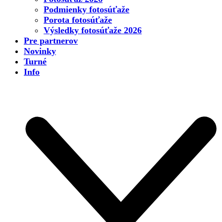
Podmienky fotosúťaže
Porota fotosúťaže
Výsledky fotosúťaže 2026
Pre partnerov
Novinky
Turné
Info