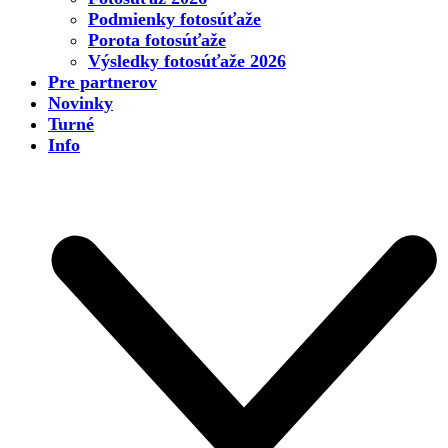
Podmienky fotosúťaže
Porota fotosúťaže
Výsledky fotosúťaže 2026
Pre partnerov
Novinky
Turné
Info