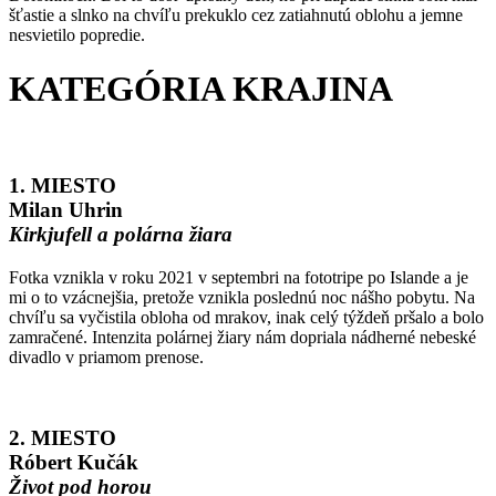
šťastie a slnko na chvíľu prekuklo cez zatiahnutú oblohu a jemne
nesvietilo popredie.
KATEGÓRIA KRAJINA
1. MIESTO
Milan Uhrin
Kirkjufell a polárna žiara
Fotka vznikla v roku 2021 v septembri na fototripe po Islande a je
mi o to vzácnejšia, pretože vznikla poslednú noc nášho pobytu. Na
chvíľu sa vyčistila obloha od mrakov, inak celý týždeň pršalo a bolo
zamračené. Intenzita polárnej žiary nám dopriala nádherné nebeské
divadlo v priamom prenose.
2. MIESTO
Róbert Kučák
Život pod horou