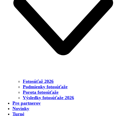
Fotosúťaž 2026
Podmienky fotosúťaže
Porota fotosúťaže
Výsledky fotosúťaže 2026
Pre partnerov
Novinky
Turné