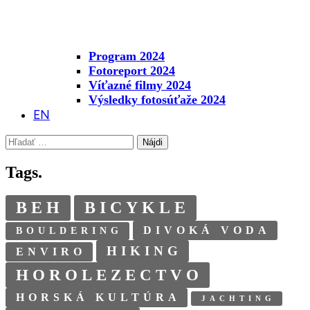
Program 2024
Fotoreport 2024
Víťazné filmy 2024
Výsledky fotosúťaže 2024
EN
Hľadať:
Tags.
BEH
BICYKLE
DIVOKÁ VODA
BOULDERING
HIKING
ENVIRO
HOROLEZECTVO
HORSKÁ KULTÚRA
JACHTING