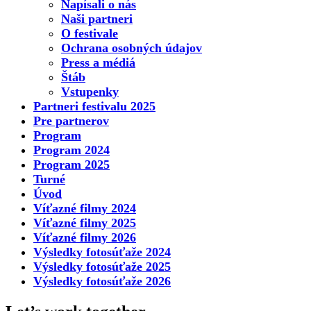
Napísali o nás
Naši partneri
O festivale
Ochrana osobných údajov
Press a médiá
Štáb
Vstupenky
Partneri festivalu 2025
Pre partnerov
Program
Program 2024
Program 2025
Turné
Úvod
Víťazné filmy 2024
Víťazné filmy 2025
Víťazné filmy 2026
Výsledky fotosúťaže 2024
Výsledky fotosúťaže 2025
Výsledky fotosúťaže 2026