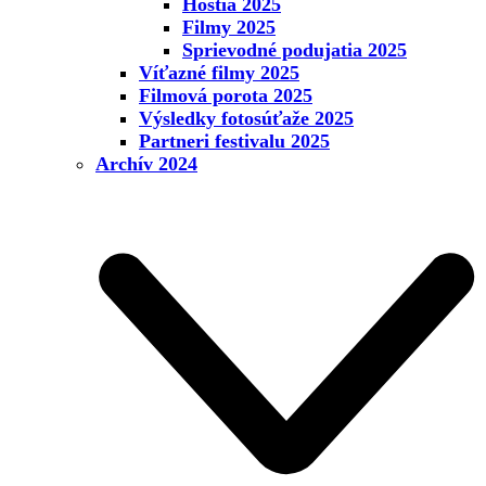
Hostia 2025
Filmy 2025
Sprievodné podujatia 2025
Víťazné filmy 2025
Filmová porota 2025
Výsledky fotosúťaže 2025
Partneri festivalu 2025
Archív 2024