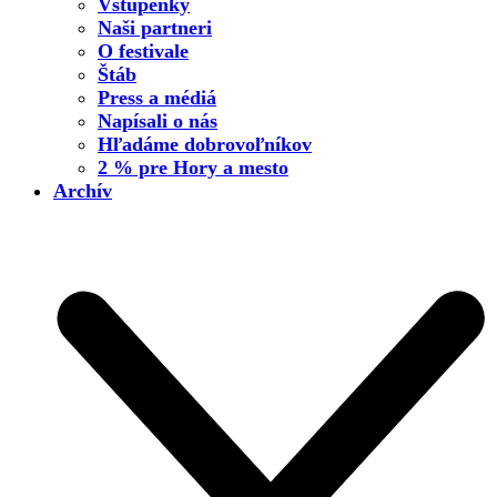
Vstupenky
Naši partneri
O festivale
Štáb
Press a médiá
Napísali o nás
Hľadáme dobrovoľníkov
2 % pre Hory a mesto
Archív