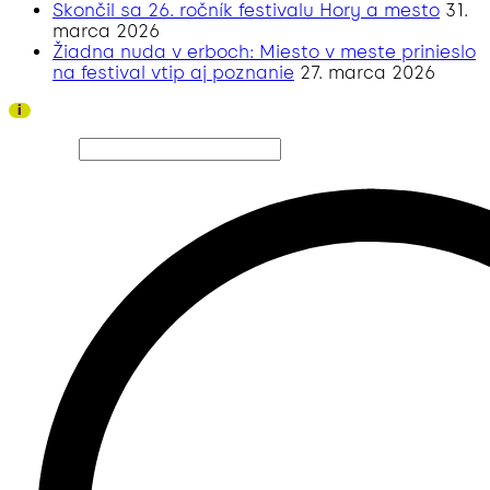
Skončil sa 26. ročník festivalu Hory a mesto
31.
marca 2026
Žiadna nuda v erboch: Miesto v meste prinieslo
na festival vtip aj poznanie
27. marca 2026
Ďakujeme všetkým divákom a sponzorom za úspešný
i
ročník 2026!
Hľadať…