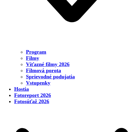
Program
Filmy
Víťazné filmy 2026
Filmová porota
Sprievodné podujatia
Vstupenky
Hostia
Fotoreport 2026
Fotosúťaž 2026