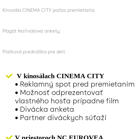
Kinosála CINEMA CITY počas premietania.
Plagát festivalovej ankety.
Piatková prednáška pre deti.
V kinosálach CINEMA CITY
• Reklamný spot pred premietaním
• Možnosť odprezentovať
vlastného hosťa prípadne film
• Divácka anketa
• Partner diváckych súťaží
V priestoroch NC EUROVEA