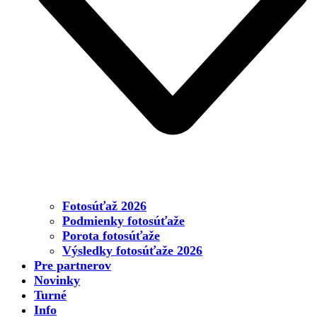
Fotosúťaž 2026
Podmienky fotosúťaže
Porota fotosúťaže
Výsledky fotosúťaže 2026
Pre partnerov
Novinky
Turné
Info