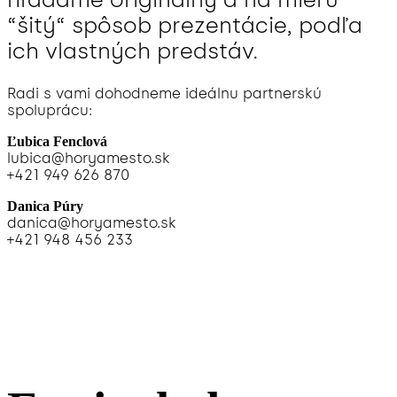
“šitý“ spôsob prezentácie, podľa
ich vlastných predstáv.
Radi s vami dohodneme ideálnu partnerskú
spoluprácu:
Ľubica Fenclová
lubica@horyamesto.sk
+421 949 626 870
Danica Púry
danica@horyamesto.sk
+421 948 456 233