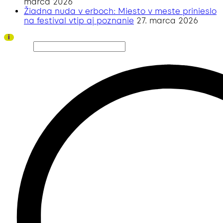
marca 2026
Žiadna nuda v erboch: Miesto v meste prinieslo
na festival vtip aj poznanie
27. marca 2026
Ďakujeme všetkým divákom a sponzorom za úspešný ročník 2026!
i
Hľadať…