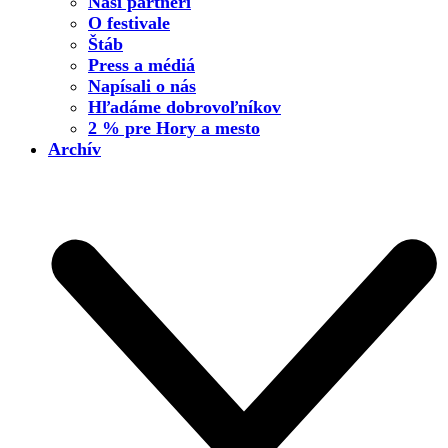
Naši partneri
O festivale
Štáb
Press a médiá
Napísali o nás
Hľadáme dobrovoľníkov
2 % pre Hory a mesto
Archív