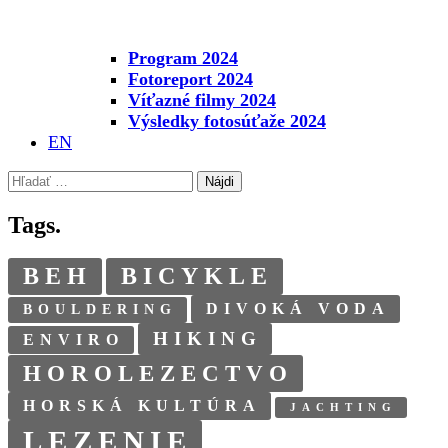
Program 2024
Fotoreport 2024
Víťazné filmy 2024
Výsledky fotosúťaže 2024
EN
Hľadať:
Tags.
BEH
BICYKLE
DIVOKÁ VODA
BOULDERING
HIKING
ENVIRO
HOROLEZECTVO
HORSKÁ KULTÚRA
JACHTING
LEZENIE