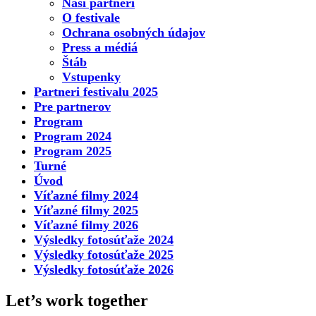
Naši partneri
O festivale
Ochrana osobných údajov
Press a médiá
Štáb
Vstupenky
Partneri festivalu 2025
Pre partnerov
Program
Program 2024
Program 2025
Turné
Úvod
Víťazné filmy 2024
Víťazné filmy 2025
Víťazné filmy 2026
Výsledky fotosúťaže 2024
Výsledky fotosúťaže 2025
Výsledky fotosúťaže 2026
Let’s work together