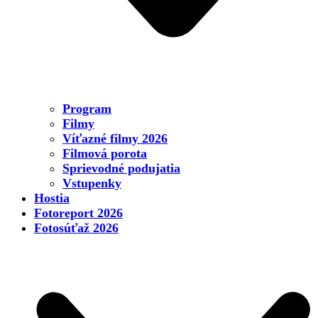
Program
Filmy
Víťazné filmy 2026
Filmová porota
Sprievodné podujatia
Vstupenky
Hostia
Fotoreport 2026
Fotosúťaž 2026