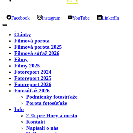
Facebook
Instagram
YouTube
LinkedIn
Články
Filmová porota
Filmová porota 2025
Filmová súťaž 2026
Filmy
Filmy 2025
Fotoreport 2024
Fotoreport 2025
Fotoreport 2026
Fotosúťaž 2026
Podmienky fotosúťaže
Porota fotosúťaže
Info
2 % pre Hory a mesto
Kontakt
Napísali o nás