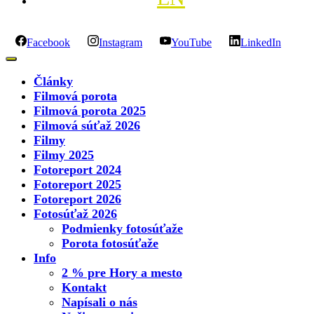
Facebook
Instagram
YouTube
LinkedIn
Články
Filmová porota
Filmová porota 2025
Filmová súťaž 2026
Filmy
Filmy 2025
Fotoreport 2024
Fotoreport 2025
Fotoreport 2026
Fotosúťaž 2026
Podmienky fotosúťaže
Porota fotosúťaže
Info
2 % pre Hory a mesto
Kontakt
Napísali o nás