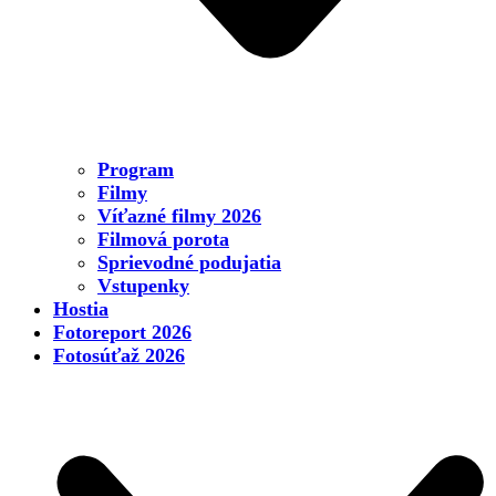
Program
Filmy
Víťazné filmy 2026
Filmová porota
Sprievodné podujatia
Vstupenky
Hostia
Fotoreport 2026
Fotosúťaž 2026