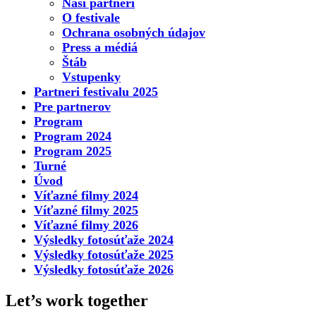
Naši partneri
O festivale
Ochrana osobných údajov
Press a médiá
Štáb
Vstupenky
Partneri festivalu 2025
Pre partnerov
Program
Program 2024
Program 2025
Turné
Úvod
Víťazné filmy 2024
Víťazné filmy 2025
Víťazné filmy 2026
Výsledky fotosúťaže 2024
Výsledky fotosúťaže 2025
Výsledky fotosúťaže 2026
Let’s work together