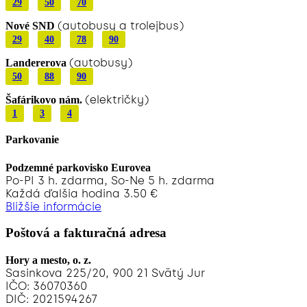
29
50
70
(autobusy a trolejbus)
Nové SND
29
40
78
90
(autobusy)
Landererova
50
88
90
(električky)
Šafárikovo nám.
1
3
4
Parkovanie
Podzemné parkovisko Eurovea
Po-PI 3 h. zdarma, So-Ne 5 h. zdarma
Každá ďalšia hodina 3.50 €
Bližšie informácie
Poštová a fakturačná adresa
Hory a mesto, o. z.
Sasinkova 225/20, 900 21 Svätý Jur
IČO: 36070360
DIČ: 2021594267