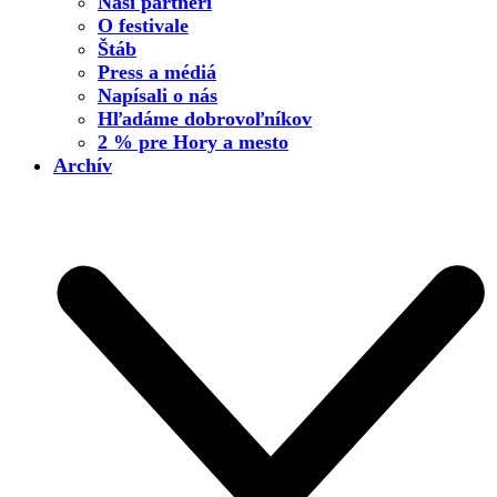
Naši partneri
O festivale
Štáb
Press a médiá
Napísali o nás
Hľadáme dobrovoľníkov
2 % pre Hory a mesto
Archív