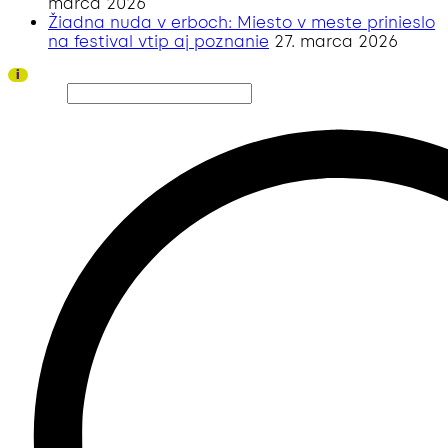
marca 2026
Žiadna nuda v erboch: Miesto v meste prinieslo
na festival vtip aj poznanie
27. marca 2026
Ďakujeme všetkým divákom a sponzorom za úspešný ročník 2026!
i
Hľadať…