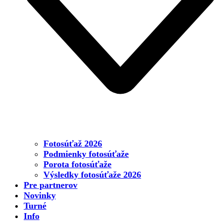
Fotosúťaž 2026
Podmienky fotosúťaže
Porota fotosúťaže
Výsledky fotosúťaže 2026
Pre partnerov
Novinky
Turné
Info