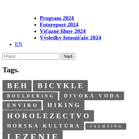
Program 2024
Fotoreport 2024
Víťazné filmy 2024
Výsledky fotosúťaže 2024
EN
Hľadať:
Tags.
BEH
BICYKLE
DIVOKÁ VODA
BOULDERING
HIKING
ENVIRO
HOROLEZECTVO
HORSKÁ KULTÚRA
JACHTING
LEZENIE