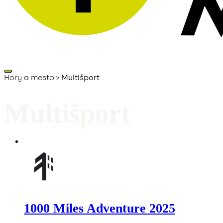
Hory a mesto
>
Multišport
Značka /
Multišport
1000 Miles Adventure 2025