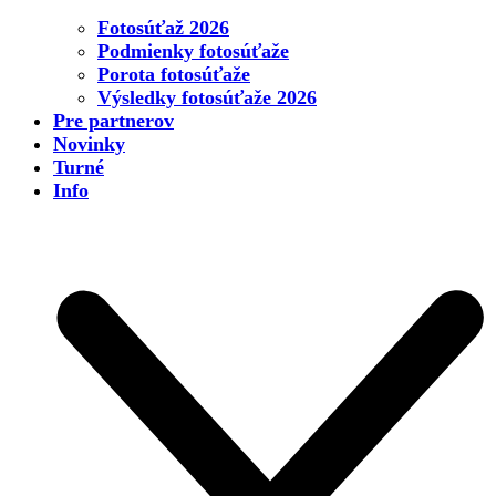
Fotosúťaž 2026
Podmienky fotosúťaže
Porota fotosúťaže
Výsledky fotosúťaže 2026
Pre partnerov
Novinky
Turné
Info