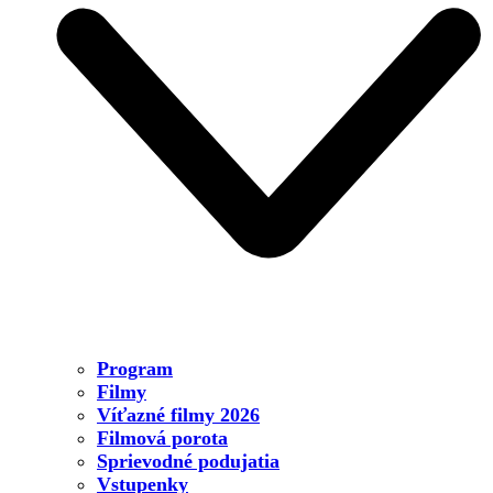
Program
Filmy
Víťazné filmy 2026
Filmová porota
Sprievodné podujatia
Vstupenky