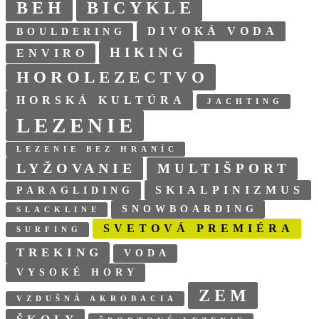
BEH
BICYKLE
DIVOKÁ VODA
BOULDERING
HIKING
ENVIRO
HOROLEZECTVO
HORSKÁ KULTÚRA
JACHTING
LEZENIE
LEZENIE BEZ HRANÍC
LYŽOVANIE
MULTIŠPORT
SKIALPINIZMUS
PARAGLIDING
SNOWBOARDING
SLACKLINE
SVETOVÁ PREMIÉRA
SURFING
TREKING
VODA
VYSOKÉ HORY
ZEM
VZDUŠNÁ AKROBACIA