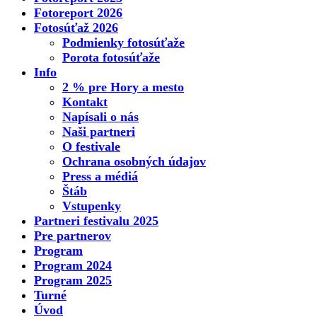
Fotoreport 2026
Fotosúťaž 2026
Podmienky fotosúťaže
Porota fotosúťaže
Info
2 % pre Hory a mesto
Kontakt
Napísali o nás
Naši partneri
O festivale
Ochrana osobných údajov
Press a médiá
Štáb
Vstupenky
Partneri festivalu 2025
Pre partnerov
Program
Program 2024
Program 2025
Turné
Úvod