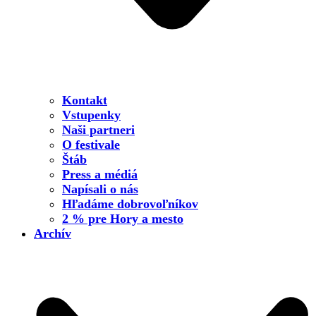
Kontakt
Vstupenky
Naši partneri
O festivale
Štáb
Press a médiá
Napísali o nás
Hľadáme dobrovoľníkov
2 % pre Hory a mesto
Archív