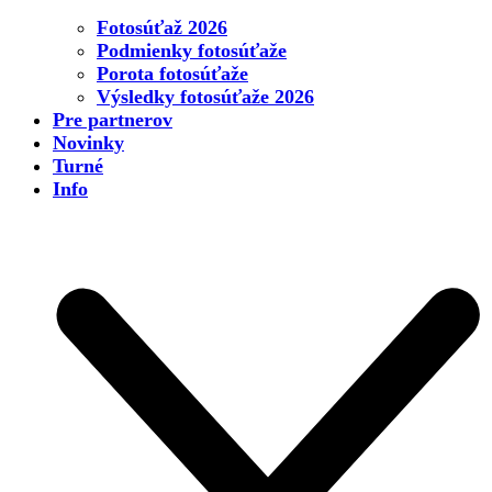
Fotosúťaž 2026
Podmienky fotosúťaže
Porota fotosúťaže
Výsledky fotosúťaže 2026
Pre partnerov
Novinky
Turné
Info