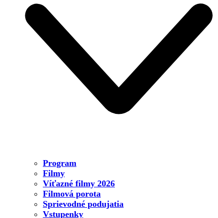
Program
Filmy
Víťazné filmy 2026
Filmová porota
Sprievodné podujatia
Vstupenky