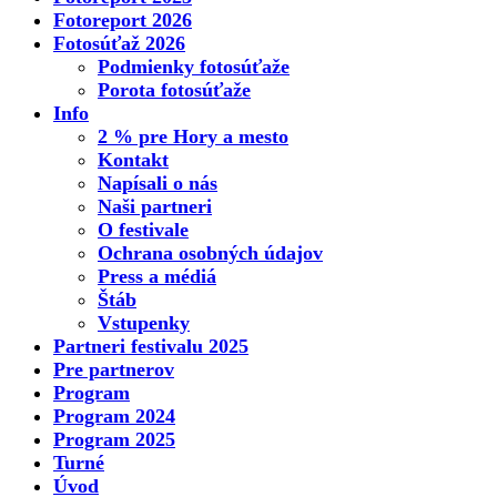
Fotoreport 2026
Fotosúťaž 2026
Podmienky fotosúťaže
Porota fotosúťaže
Info
2 % pre Hory a mesto
Kontakt
Napísali o nás
Naši partneri
O festivale
Ochrana osobných údajov
Press a médiá
Štáb
Vstupenky
Partneri festivalu 2025
Pre partnerov
Program
Program 2024
Program 2025
Turné
Úvod