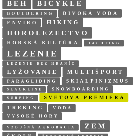
BEH
BICYKLE
DIVOKÁ VODA
BOULDERING
HIKING
ENVIRO
HOROLEZECTVO
HORSKÁ KULTÚRA
JACHTING
LEZENIE
LEZENIE BEZ HRANÍC
LYŽOVANIE
MULTIŠPORT
SKIALPINIZMUS
PARAGLIDING
SNOWBOARDING
SLACKLINE
SVETOVÁ PREMIÉRA
SURFING
TREKING
VODA
VYSOKÉ HORY
ZEM
VZDUŠNÁ AKROBACIA