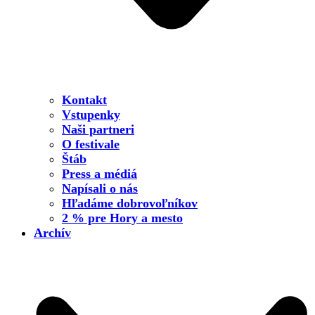
Kontakt
Vstupenky
Naši partneri
O festivale
Štáb
Press a médiá
Napísali o nás
Hľadáme dobrovoľníkov
2 % pre Hory a mesto
Archív