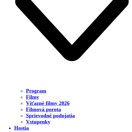
Program
Filmy
Víťazné filmy 2026
Filmová porota
Sprievodné podujatia
Vstupenky
Hostia