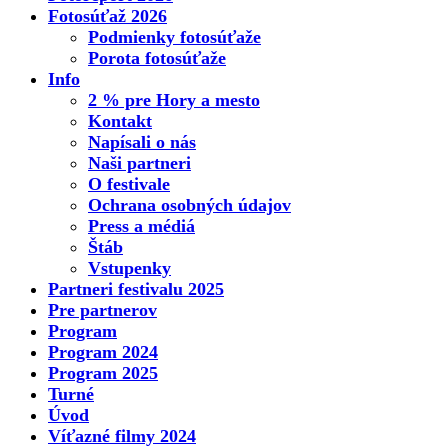
Fotosúťaž 2026
Podmienky fotosúťaže
Porota fotosúťaže
Info
2 % pre Hory a mesto
Kontakt
Napísali o nás
Naši partneri
O festivale
Ochrana osobných údajov
Press a médiá
Štáb
Vstupenky
Partneri festivalu 2025
Pre partnerov
Program
Program 2024
Program 2025
Turné
Úvod
Víťazné filmy 2024