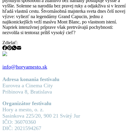
plynulým spôsobom a zdanlivo bez námahy postupuje vyššie a
vyššie. Solenne sa narodila bez pravej ruky a odjakživa si v lezení
hľadá vlastnú cestu. Štvornásobná majsterka sveta dnes čelí novej
výzve: vyliezť na legendárny Grand Capucin, jednu z
najikonickejších veží masívu Mont Blanc, po vlastnom istení.
Napriek intenzívnej príprave však pretrvávajú pochybnosti:
nezvolila si tentoraz príliš vysoký cieľ?
Zdielať:
info@horyamesto.sk
Adresa konania festivalu
Eurovea a Cinema City
Pribinova 8, Bratislava
Organizátor festivalu
Hory a mesto, o. z.
Sasinkova 225/20, 900 21 Svätý Jur
IČO: 36070360
DIČ: 2021594267