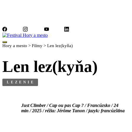
Facebook
Instagram
YouTube
LinkedIn
Hory a mesto
>
Filmy
>
Len lez(kyňa)
Len lez(kyňa)
LEZENIE
Just Climber / Cap ou pas Cap ? / Francúzsko / 24
min / 2025 / réžia: Jérôme Tanon / jazyk: francúzština