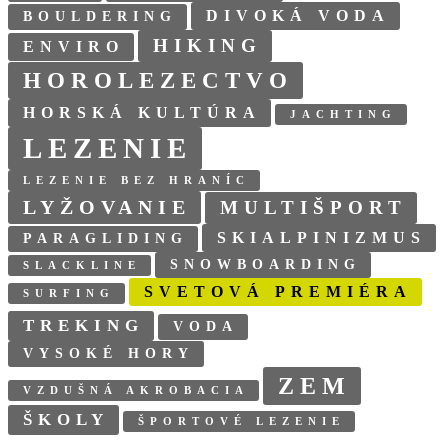
DIVOKÁ VODA
BOULDERING
HIKING
ENVIRO
HOROLEZECTVO
HORSKÁ KULTÚRA
JACHTING
LEZENIE
LEZENIE BEZ HRANÍC
LYŽOVANIE
MULTIŠPORT
SKIALPINIZMUS
PARAGLIDING
SNOWBOARDING
SLACKLINE
SVETOVÁ PREMIÉRA
SURFING
TREKING
VODA
VYSOKÉ HORY
ZEM
VZDUŠNÁ AKROBACIA
ŠKOLY
ŠPORTOVÉ LEZENIE