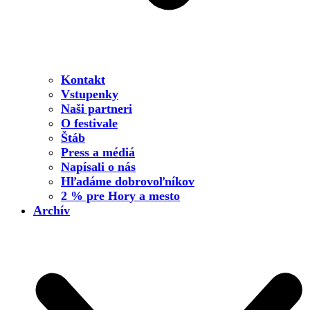
Kontakt
Vstupenky
Naši partneri
O festivale
Štáb
Press a médiá
Napísali o nás
Hľadáme dobrovoľníkov
2 % pre Hory a mesto
Archív