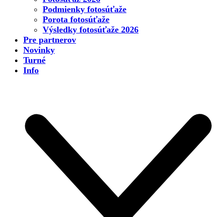
Podmienky fotosúťaže
Porota fotosúťaže
Výsledky fotosúťaže 2026
Pre partnerov
Novinky
Turné
Info