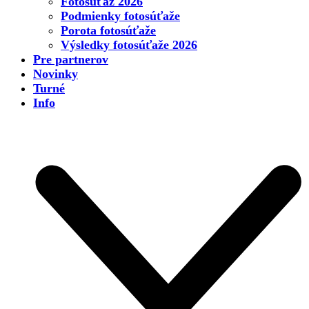
Fotosúťaž 2026
Podmienky fotosúťaže
Porota fotosúťaže
Výsledky fotosúťaže 2026
Pre partnerov
Novinky
Turné
Info