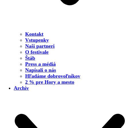
Kontakt
Vstupenky
Naši partneri
O festivale
Štáb
Press a médiá
Napísali o nás
Hľadáme dobrovoľníkov
2 % pre Hory a mesto
Archív