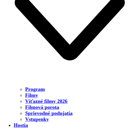
Program
Filmy
Víťazné filmy 2026
Filmová porota
Sprievodné podujatia
Vstupenky
Hostia