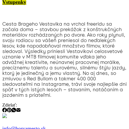
Vstupenky
Cesta Brageho Vestavika na vrchol freeridu sa
začala doma – stavbou prekážok z konštrukčných
materiálov rozhádzaných po dvore. Ako roky plynuli,
svoju rodiacu sa vášeň preniesol do neďalekých
lesov, kde napodobňoval množstvo filmov, ktoré
sledoval. Výsledky priniesli Vestavikovi celosvetové
uznanie v MTB filmovej komunite vďaka jeho
odvážnej kreativite, neúnavnej pracovnej morálke,
precíznemu talentu a surovému, silnému štýlu jazdy,
ktorý je jedinečný a jemu vlastný. No aj dnes, so
zmluvou s Red Bullom a takmer 400 000
sledovateľmi na Instagrame, trávi svoje najlepšie dni
späť v tých istých lesoch – stavaním, natáčaním a
jazdením s priateľmi.
Zdielať:
info@horyamesto.sk