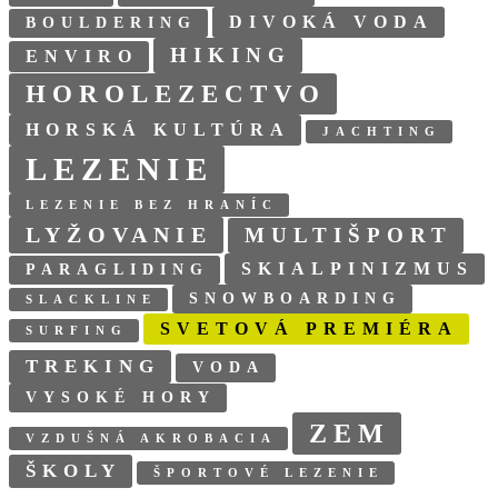
DIVOKÁ VODA
BOULDERING
HIKING
ENVIRO
HOROLEZECTVO
HORSKÁ KULTÚRA
JACHTING
LEZENIE
LEZENIE BEZ HRANÍC
LYŽOVANIE
MULTIŠPORT
SKIALPINIZMUS
PARAGLIDING
SNOWBOARDING
SLACKLINE
SVETOVÁ PREMIÉRA
SURFING
TREKING
VODA
VYSOKÉ HORY
ZEM
VZDUŠNÁ AKROBACIA
ŠKOLY
ŠPORTOVÉ LEZENIE