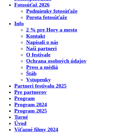
Fotosúťaž 2026
Podmienky fotosúťaže
Porota fotosúťaže
Info
2 % pre Hory a mesto
Kontakt
Napísali o nás
Naši partneri
O festivale
Ochrana osobných údajov
Press a médiá
Štáb
Vstupenky
Partneri festivalu 2025
Pre partnerov
Program
Program 2024
Program 2025
Turné
Úvod
Víťazné filmy 2024