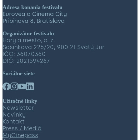
Adresa konania festivalu
Eurovea a Cinema City
Pribinova 8, Bratislava
Organizátor festivalu
Hory a mesto, o. z.
Sasinkova 225/20, 900 21 Svätý Jur
IČO: 36070360
DIČ: 2021594267
Sociálne siete
Užitočné linky
Newsletter
Novinky
Kontakt
Press / Médiá
MyCinepass