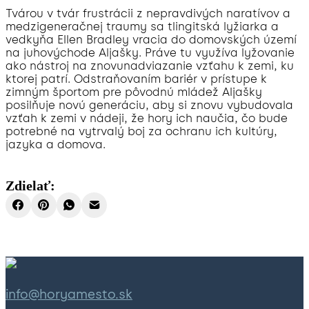
Tvárou v tvár frustrácii z nepravdivých naratívov a
medzigeneračnej traumy sa tlingitská lyžiarka a
vedkyňa Ellen Bradley vracia do domovských území
na juhovýchode Aljašky. Práve tu využíva lyžovanie
ako nástroj na znovunadviazanie vzťahu k zemi, ku
ktorej patrí. Odstraňovaním bariér v prístupe k
zimným športom pre pôvodnú mládež Aljašky
posilňuje novú generáciu, aby si znovu vybudovala
vzťah k zemi v nádeji, že hory ich naučia, čo bude
potrebné na vytrvalý boj za ochranu ich kultúry,
jazyka a domova.
Zdielať:
info@horyamesto.sk