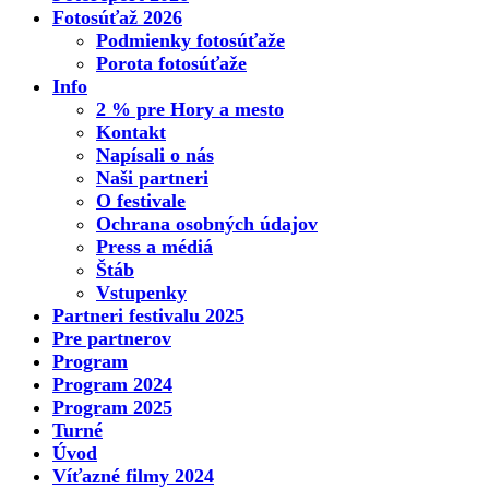
Fotosúťaž 2026
Podmienky fotosúťaže
Porota fotosúťaže
Info
2 % pre Hory a mesto
Kontakt
Napísali o nás
Naši partneri
O festivale
Ochrana osobných údajov
Press a médiá
Štáb
Vstupenky
Partneri festivalu 2025
Pre partnerov
Program
Program 2024
Program 2025
Turné
Úvod
Víťazné filmy 2024