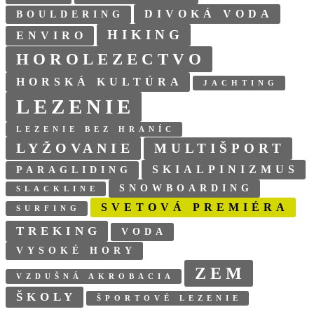
DIVOKÁ VODA
BOULDERING
HIKING
ENVIRO
HOROLEZECTVO
HORSKÁ KULTÚRA
JACHTING
LEZENIE
LEZENIE BEZ HRANÍC
LYŽOVANIE
MULTIŠPORT
SKIALPINIZMUS
PARAGLIDING
SNOWBOARDING
SLACKLINE
SVETOVÁ PREMIÉRA
SURFING
TREKING
VODA
VYSOKÉ HORY
ZEM
VZDUŠNÁ AKROBACIA
ŠKOLY
ŠPORTOVÉ LEZENIE