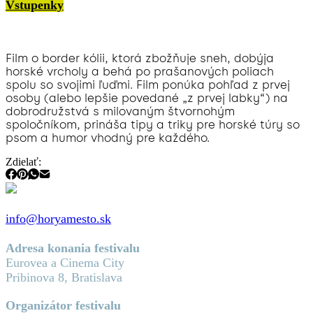
Vstupenky
Film o border kólii, ktorá zbožňuje sneh, dobýja
horské vrcholy a behá po prašanových poliach
spolu so svojimi ľuďmi. Film ponúka pohľad z prvej
osoby (alebo lepšie povedané „z prvej labky“) na
dobrodružstvá s milovaným štvornohým
spoločníkom, prináša tipy a triky pre horské túry so
psom a humor vhodný pre každého.
Zdielať:
info@horyamesto.sk
Adresa konania festivalu
Eurovea a Cinema City
Pribinova 8, Bratislava
Organizátor festivalu