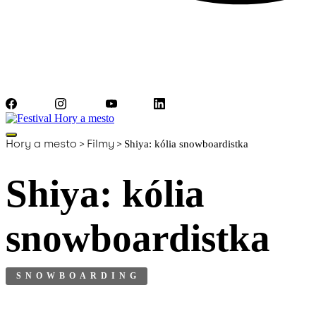
Facebook
Instagram
YouTube
LinkedIn
Hory a mesto
>
Filmy
>
Shiya: kólia snowboardistka
Shiya: kólia
snowboardistka
SNOWBOARDING