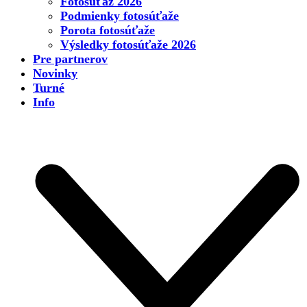
Fotosúťaž 2026
Podmienky fotosúťaže
Porota fotosúťaže
Výsledky fotosúťaže 2026
Pre partnerov
Novinky
Turné
Info