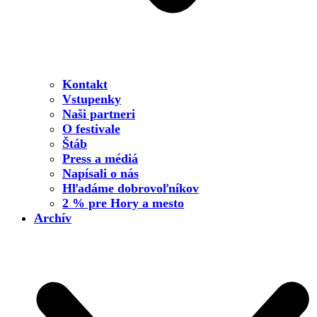
Kontakt
Vstupenky
Naši partneri
O festivale
Štáb
Press a médiá
Napísali o nás
Hľadáme dobrovoľníkov
2 % pre Hory a mesto
Archív