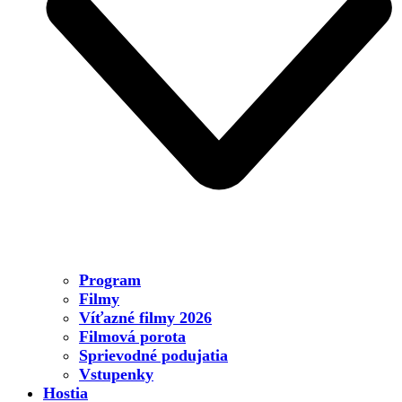
Program
Filmy
Víťazné filmy 2026
Filmová porota
Sprievodné podujatia
Vstupenky
Hostia