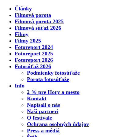
Články
Filmová porota
Filmová porota 2025
Filmová súťaž 2026
Filmy
Filmy 2025
Fotoreport 2024
Fotoreport 2025
Fotoreport 2026
Fotosúťaž 2026
Podmienky fotosúťaže
Porota fotosúťaže
Info
2 % pre Hory a mesto
Kontakt
Napísali o nás
Naši partneri
O festivale
Ochrana osobných údajov
Press a médiá