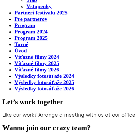
Štáb
Vstupenky
Partneri festivalu 2025
Pre partnerov
Program
Program 2024
Program 2025
Turné
Úvod
Víťazné filmy 2024
Víťazné filmy 2025
Víťazné filmy 2026
Výsledky fotosúťaže 2024
Výsledky fotosúťaže 2025
Výsledky fotosúťaže 2026
Let’s work together
Like our work? Arrange a meeting with us at our office
Wanna join our crazy team?