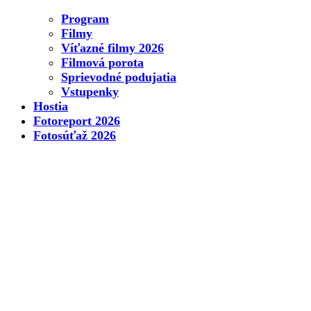
Program
Filmy
Víťazné filmy 2026
Filmová porota
Sprievodné podujatia
Vstupenky
Hostia
Fotoreport 2026
Fotosúťaž 2026