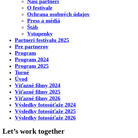
Naši partneri
O festivale
Ochrana osobných údajov
Press a médiá
Štáb
Vstupenky
Partneri festivalu 2025
Pre partnerov
Program
Program 2024
Program 2025
Turné
Úvod
Víťazné filmy 2024
Víťazné filmy 2025
Víťazné filmy 2026
Výsledky fotosúťaže 2024
Výsledky fotosúťaže 2025
Výsledky fotosúťaže 2026
Let’s work together