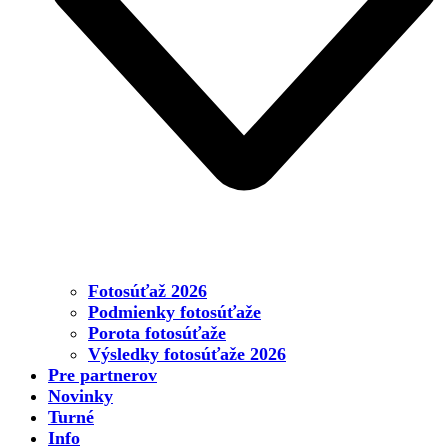
Fotosúťaž 2026
Podmienky fotosúťaže
Porota fotosúťaže
Výsledky fotosúťaže 2026
Pre partnerov
Novinky
Turné
Info