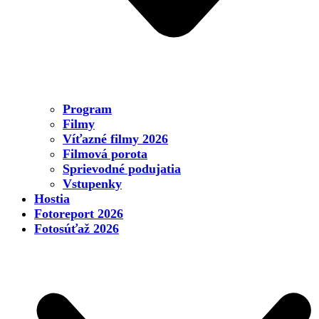
Program
Filmy
Víťazné filmy 2026
Filmová porota
Sprievodné podujatia
Vstupenky
Hostia
Fotoreport 2026
Fotosúťaž 2026