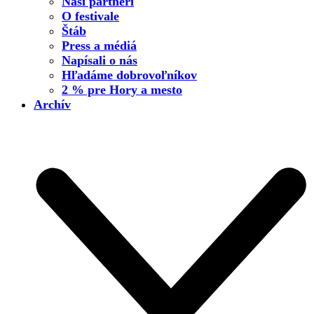
Naši partneri
O festivale
Štáb
Press a médiá
Napísali o nás
Hľadáme dobrovoľníkov
2 % pre Hory a mesto
Archív