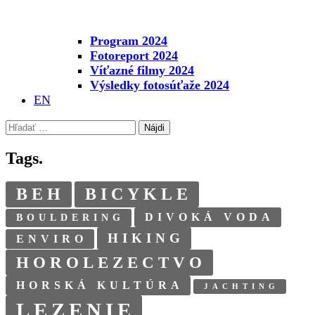
Program 2024
Fotoreport 2024
Víťazné filmy 2024
Výsledky fotosúťaže 2024
EN
Hľadať:
Tags.
BEH
BICYKLE
DIVOKÁ VODA
BOULDERING
HIKING
ENVIRO
HOROLEZECTVO
HORSKÁ KULTÚRA
JACHTING
LEZENIE