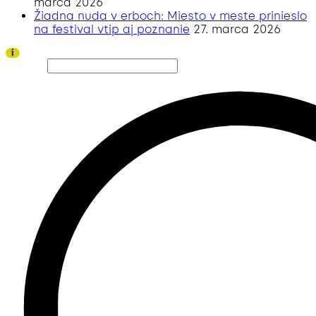
marca 2026
Žiadna nuda v erboch: Miesto v meste prinieslo
na festival vtip aj poznanie
27. marca 2026
Ďakujeme všetkým divákom a sponzorom za úspešný ročník 2026!
i