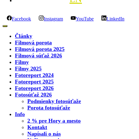
Facebook
Instagram
YouTube
LinkedIn
Články
Filmová porota
Filmová porota 2025
Filmová súťaž 2026
Filmy
Filmy 2025
Fotoreport 2024
Fotoreport 2025
Fotoreport 2026
Fotosúťaž 2026
Podmienky fotosúťaže
Porota fotosúťaže
Info
2 % pre Hory a mesto
Kontakt
Napísali o nás