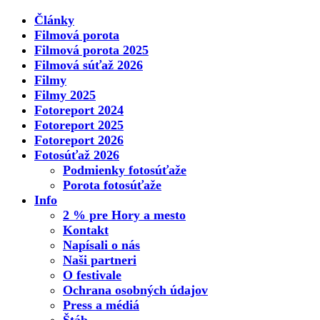
Články
Filmová porota
Filmová porota 2025
Filmová súťaž 2026
Filmy
Filmy 2025
Fotoreport 2024
Fotoreport 2025
Fotoreport 2026
Fotosúťaž 2026
Podmienky fotosúťaže
Porota fotosúťaže
Info
2 % pre Hory a mesto
Kontakt
Napísali o nás
Naši partneri
O festivale
Ochrana osobných údajov
Press a médiá