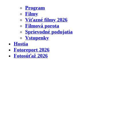
Program
Filmy
Víťazné filmy 2026
Filmová porota
Sprievodné podujatia
Vstupenky
Hostia
Fotoreport 2026
Fotosúťaž 2026