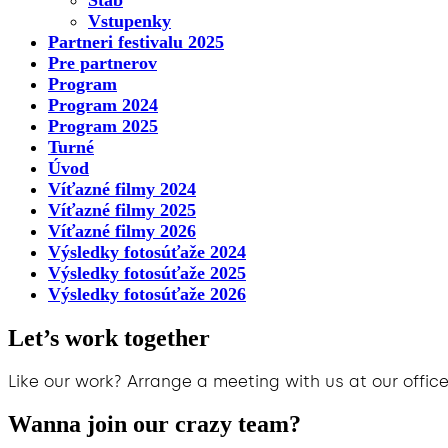
Štáb
Vstupenky
Partneri festivalu 2025
Pre partnerov
Program
Program 2024
Program 2025
Turné
Úvod
Víťazné filmy 2024
Víťazné filmy 2025
Víťazné filmy 2026
Výsledky fotosúťaže 2024
Výsledky fotosúťaže 2025
Výsledky fotosúťaže 2026
Let’s work together
Like our work? Arrange a meeting with us at our office
Wanna join our crazy team?