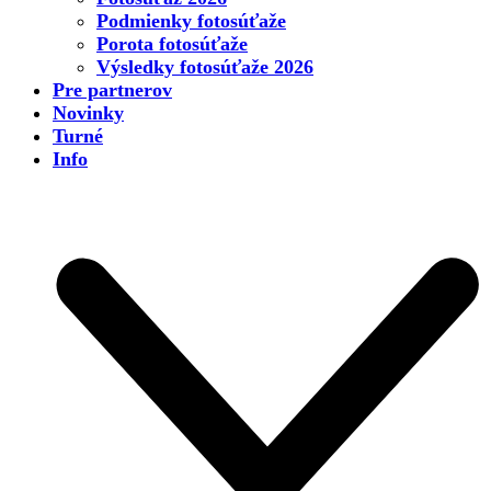
Podmienky fotosúťaže
Porota fotosúťaže
Výsledky fotosúťaže 2026
Pre partnerov
Novinky
Turné
Info