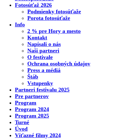
Fotosúťaž 2026
Podmienky fotosúťaže
Porota fotosúťaže
Info
2 % pre Hory a mesto
Kontakt
Napísali o nás
Naši partneri
O festivale
Ochrana osobných údajov
Press a médiá
Štáb
Vstupenky
Partneri festivalu 2025
Pre partnerov
Program
Program 2024
Program 2025
Turné
Úvod
Víťazné filmy 2024