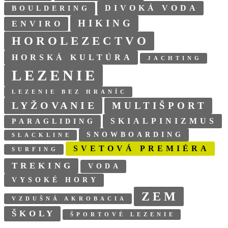
DIVOKÁ VODA
BOULDERING
HIKING
ENVIRO
HOROLEZECTVO
HORSKÁ KULTÚRA
JACHTING
LEZENIE
LEZENIE BEZ HRANÍC
LYŽOVANIE
MULTIŠPORT
SKIALPINIZMUS
PARAGLIDING
SNOWBOARDING
SLACKLINE
SVETOVÁ PREMIÉRA
SURFING
TREKING
VODA
VYSOKÉ HORY
ZEM
VZDUŠNÁ AKROBACIA
ŠKOLY
ŠPORTOVÉ LEZENIE