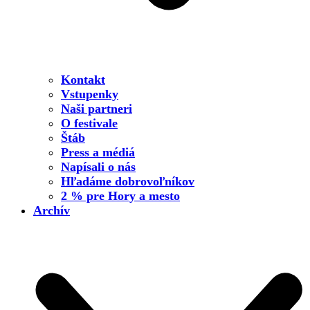
Kontakt
Vstupenky
Naši partneri
O festivale
Štáb
Press a médiá
Napísali o nás
Hľadáme dobrovoľníkov
2 % pre Hory a mesto
Archív