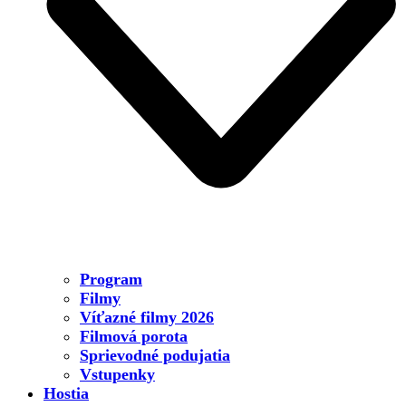
Program
Filmy
Víťazné filmy 2026
Filmová porota
Sprievodné podujatia
Vstupenky
Hostia