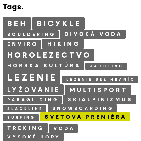
Tags.
BEH
BICYKLE
DIVOKÁ VODA
BOULDERING
HIKING
ENVIRO
HOROLEZECTVO
HORSKÁ KULTÚRA
JACHTING
LEZENIE
LEZENIE BEZ HRANÍC
LYŽOVANIE
MULTIŠPORT
SKIALPINIZMUS
PARAGLIDING
SNOWBOARDING
SLACKLINE
SVETOVÁ PREMIÉRA
SURFING
TREKING
VODA
VYSOKÉ HORY