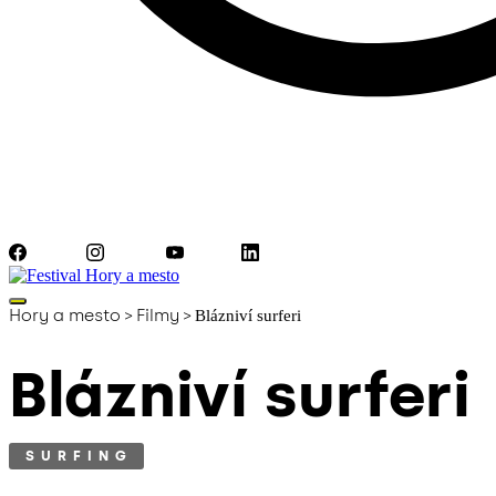
Facebook
Instagram
YouTube
LinkedIn
Hory a mesto
>
Filmy
>
Blázniví surferi
Blázniví surferi
SURFING