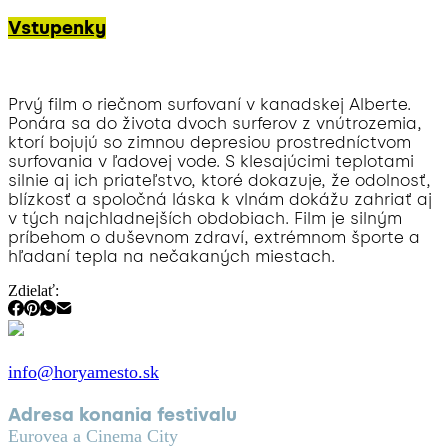
Vstupenky
Prvý film o riečnom surfovaní v kanadskej Alberte.
Ponára sa do života dvoch surferov z vnútrozemia,
ktorí bojujú so zimnou depresiou prostredníctvom
surfovania v ľadovej vode. S klesajúcimi teplotami
silnie aj ich priateľstvo, ktoré dokazuje, že odolnosť,
blízkosť a spoločná láska k vlnám dokážu zahriať aj
v tých najchladnejších obdobiach. Film je silným
príbehom o duševnom zdraví, extrémnom športe a
hľadaní tepla na nečakaných miestach.
Zdielať:
info@horyamesto.sk
Adresa konania festivalu
Eurovea a Cinema City