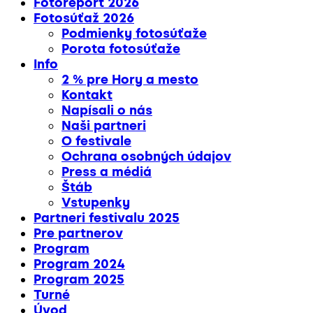
Fotoreport 2026
Fotosúťaž 2026
Podmienky fotosúťaže
Porota fotosúťaže
Info
2 % pre Hory a mesto
Kontakt
Napísali o nás
Naši partneri
O festivale
Ochrana osobných údajov
Press a médiá
Štáb
Vstupenky
Partneri festivalu 2025
Pre partnerov
Program
Program 2024
Program 2025
Turné
Úvod