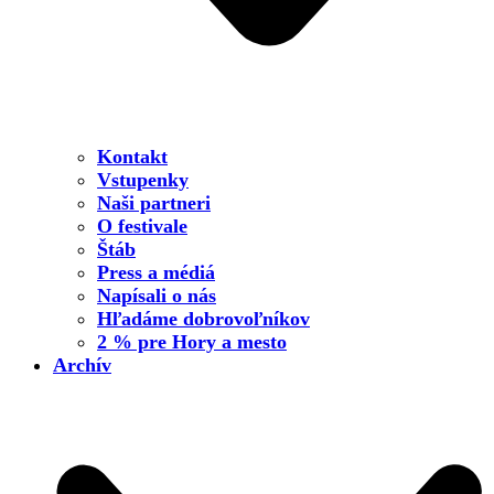
Kontakt
Vstupenky
Naši partneri
O festivale
Štáb
Press a médiá
Napísali o nás
Hľadáme dobrovoľníkov
2 % pre Hory a mesto
Archív