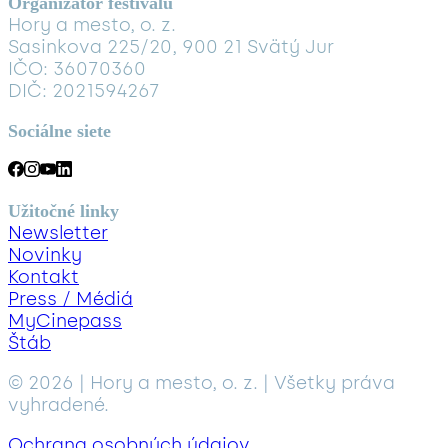
Organizátor festivalu
Hory a mesto, o. z.
Sasinkova 225/20, 900 21 Svätý Jur
IČO: 36070360
DIČ: 2021594267
Sociálne siete
Užitočné linky
Newsletter
Novinky
Kontakt
Press / Médiá
MyCinepass
Štáb
© 2026 | Hory a mesto, o. z. | Všetky práva
vyhradené.
Ochrana osobných údajov