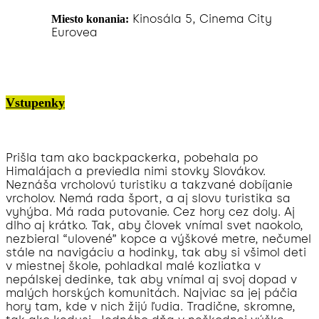
Kinosála 5, Cinema City
Miesto konania:
Eurovea
Vstupenky
Prišla tam ako backpackerka, pobehala po
Himalájach a previedla nimi stovky Slovákov.
Neznáša vrcholovú turistiku a takzvané dobíjanie
vrcholov. Nemá rada šport, a aj slovu turistika sa
vyhýba. Má rada putovanie. Cez hory cez doly. Aj
dlho aj krátko. Tak, aby človek vnímal svet naokolo,
nezbieral “ulovené” kopce a výškové metre, nečumel
stále na navigáciu a hodinky, tak aby si všimol deti
v miestnej škole, pohladkal malé kozliatka v
nepálskej dedinke, tak aby vnímal aj svoj dopad v
malých horských komunitách. Najviac sa jej páčia
hory tam, kde v nich žijú ľudia. Tradične, skromne,