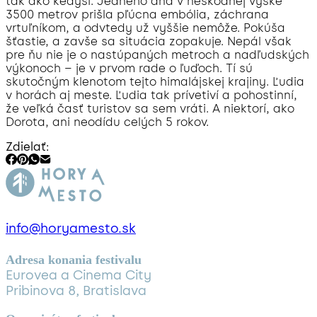
tak ako kedysi. Jedného dňa v neškodnej výške
3500 metrov prišla pľúcna embólia, záchrana
vrtuľníkom, a odvtedy už vyššie nemôže. Pokúša
šťastie, a zavše sa situácia zopakuje. Nepál však
pre ňu nie je o nastúpaných metroch a nadľudských
výkonoch – je v prvom rade o ľuďoch. Tí sú
skutočným klenotom tejto himalájskej krajiny. Ľudia
v horách aj meste. Ľudia tak prívetiví a pohostinní,
že veľká časť turistov sa sem vráti. A niektorí, ako
Dorota, ani neodídu celých 5 rokov.
Zdielať:
info@horyamesto.sk
Adresa konania festivalu
Eurovea a Cinema City
Pribinova 8, Bratislava