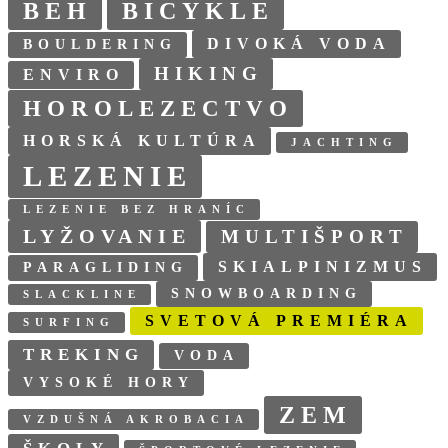
BEH
BICYKLE
DIVOKÁ VODA
BOULDERING
HIKING
ENVIRO
HOROLEZECTVO
HORSKÁ KULTÚRA
JACHTING
LEZENIE
LEZENIE BEZ HRANÍC
LYŽOVANIE
MULTIŠPORT
SKIALPINIZMUS
PARAGLIDING
SNOWBOARDING
SLACKLINE
SVETOVÁ PREMIÉRA
SURFING
TREKING
VODA
VYSOKÉ HORY
ZEM
VZDUŠNÁ AKROBACIA