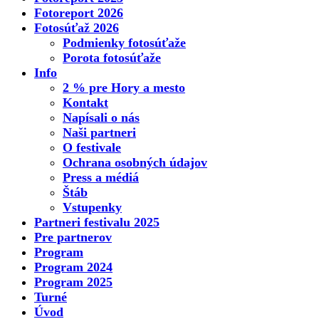
Fotoreport 2026
Fotosúťaž 2026
Podmienky fotosúťaže
Porota fotosúťaže
Info
2 % pre Hory a mesto
Kontakt
Napísali o nás
Naši partneri
O festivale
Ochrana osobných údajov
Press a médiá
Štáb
Vstupenky
Partneri festivalu 2025
Pre partnerov
Program
Program 2024
Program 2025
Turné
Úvod