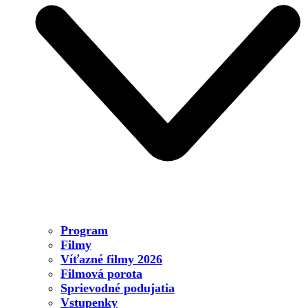
Program
Filmy
Víťazné filmy 2026
Filmová porota
Sprievodné podujatia
Vstupenky