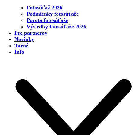
Fotosúťaž 2026
Podmienky fotosúťaže
Porota fotosúťaže
Výsledky fotosúťaže 2026
Pre partnerov
Novinky
Turné
Info