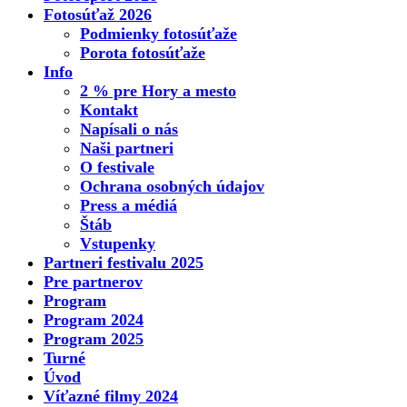
Fotosúťaž 2026
Podmienky fotosúťaže
Porota fotosúťaže
Info
2 % pre Hory a mesto
Kontakt
Napísali o nás
Naši partneri
O festivale
Ochrana osobných údajov
Press a médiá
Štáb
Vstupenky
Partneri festivalu 2025
Pre partnerov
Program
Program 2024
Program 2025
Turné
Úvod
Víťazné filmy 2024