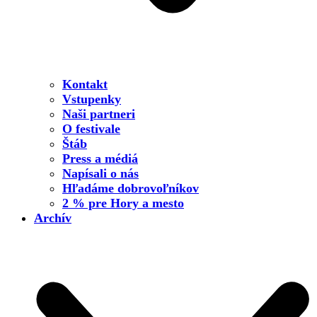
Kontakt
Vstupenky
Naši partneri
O festivale
Štáb
Press a médiá
Napísali o nás
Hľadáme dobrovoľníkov
2 % pre Hory a mesto
Archív