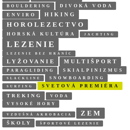
DIVOKÁ VODA
BOULDERING
HIKING
ENVIRO
HOROLEZECTVO
HORSKÁ KULTÚRA
JACHTING
LEZENIE
LEZENIE BEZ HRANÍC
LYŽOVANIE
MULTIŠPORT
SKIALPINIZMUS
PARAGLIDING
SNOWBOARDING
SLACKLINE
SVETOVÁ PREMIÉRA
SURFING
TREKING
VODA
VYSOKÉ HORY
ZEM
VZDUŠNÁ AKROBACIA
ŠKOLY
ŠPORTOVÉ LEZENIE