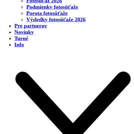
Fotosúťaž 2026
Podmienky fotosúťaže
Porota fotosúťaže
Výsledky fotosúťaže 2026
Pre partnerov
Novinky
Turné
Info