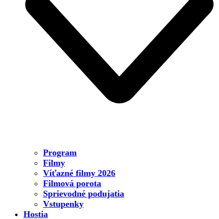
Program
Filmy
Víťazné filmy 2026
Filmová porota
Sprievodné podujatia
Vstupenky
Hostia