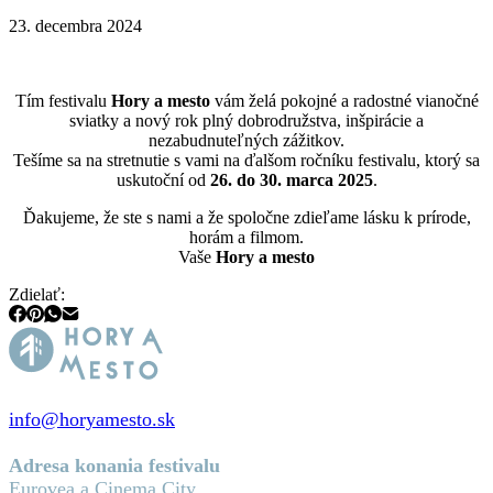
23. decembra 2024
Tím festivalu
Hory a mesto
vám želá pokojné a radostné vianočné
sviatky a nový rok plný dobrodružstva, inšpirácie a
nezabudnuteľných zážitkov.
Tešíme sa na stretnutie s vami na ďalšom ročníku festivalu, ktorý sa
uskutoční od
26. do 30. marca 2025
.
Ďakujeme, že ste s nami a že spoločne zdieľame lásku k prírode,
horám a filmom.
Vaše
Hory a mesto
Zdielať:
info@horyamesto.sk
Adresa konania festivalu
Eurovea a Cinema City