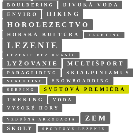
DIVOKÁ VODA
BOULDERING
HIKING
ENVIRO
HOROLEZECTVO
HORSKÁ KULTÚRA
JACHTING
LEZENIE
LEZENIE BEZ HRANÍC
LYŽOVANIE
MULTIŠPORT
SKIALPINIZMUS
PARAGLIDING
SNOWBOARDING
SLACKLINE
SVETOVÁ PREMIÉRA
SURFING
TREKING
VODA
VYSOKÉ HORY
ZEM
VZDUŠNÁ AKROBACIA
ŠKOLY
ŠPORTOVÉ LEZENIE