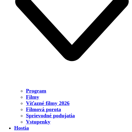
Program
Filmy
Víťazné filmy 2026
Filmová porota
Sprievodné podujatia
Vstupenky
Hostia