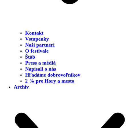
Kontakt
Vstupenky
Naši partneri
O festivale
Štáb
Press a médiá
Napísali o nás
Hľadáme dobrovoľníkov
2 % pre Hory a mesto
Archív