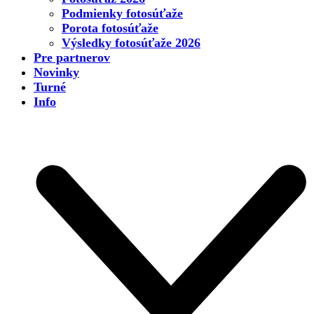
Podmienky fotosúťaže
Porota fotosúťaže
Výsledky fotosúťaže 2026
Pre partnerov
Novinky
Turné
Info