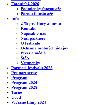
Fotosúťaž 2026
Podmienky fotosúťaže
Porota fotosúťaže
Info
2 % pre Hory a mesto
Kontakt
Napísali o nás
Naši partneri
O festivale
Ochrana osobných údajov
Press a médiá
Štáb
Vstupenky
Partneri festivalu 2025
Pre partnerov
Program
Program 2024
Program 2025
Turné
Úvod
Víťazné filmy 2024