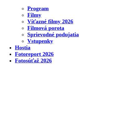
Program
Filmy
Víťazné filmy 2026
Filmová porota
Sprievodné podujatia
Vstupenky
Hostia
Fotoreport 2026
Fotosúťaž 2026