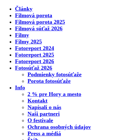
Články
Filmová porota
Filmová porota 2025
Filmová súťaž 2026
Filmy
Filmy 2025
Fotoreport 2024
Fotoreport 2025
Fotoreport 2026
Fotosúťaž 2026
Podmienky fotosúťaže
Porota fotosúťaže
Info
2 % pre Hory a mesto
Kontakt
Napísali o nás
Naši partneri
O festivale
Ochrana osobných údajov
Press a médiá