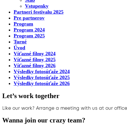
Štáb
Vstupenky
Partneri festivalu 2025
Pre partnerov
Program
Program 2024
Program 2025
Turné
Úvod
Víťazné filmy 2024
Víťazné filmy 2025
Víťazné filmy 2026
Výsledky fotosúťaže 2024
Výsledky fotosúťaže 2025
Výsledky fotosúťaže 2026
Let’s work together
Like our work? Arrange a meeting with us at our office
Wanna join our crazy team?