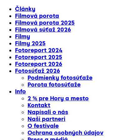
Články
Filmová porota
Filmová porota 2025
Filmová súťaž 2026
Filmy
Filmy 2025
Fotoreport 2024
Fotoreport 2025
Fotoreport 2026
Fotosúťaž 2026
Podmienky fotosúťaže
Porota fotosúťaže
Info
2 % pre Hory a mesto
Kontakt
Napísali o nás
Naši partneri
O festivale
Ochrana osobných údajov
Press a médiá