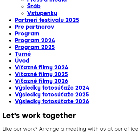
Štáb
Vstupenky
Partneri festivalu 2025
Pre partnerov
Program
Program 2024
Program 2025
Turné
Úvod
Víťazné filmy 2024
Víťazné filmy 2025
Víťazné filmy 2026
Výsledky fotosúťaže 2024
Výsledky fotosúťaže 2025
Výsledky fotosúťaže 2026
Let’s work together
Like our work? Arrange a meeting with us at our office