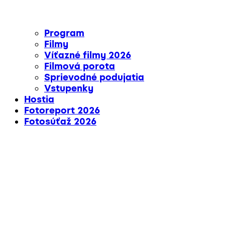
Program
Filmy
Víťazné filmy 2026
Filmová porota
Sprievodné podujatia
Vstupenky
Hostia
Fotoreport 2026
Fotosúťaž 2026