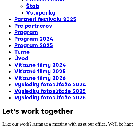
Štáb
Vstupenky
Partneri festivalu 2025
Pre partnerov
Program
Program 2024
Program 2025
Turné
Úvod
Víťazné filmy 2024
Víťazné filmy 2025
Víťazné filmy 2026
Výsledky fotosúťaže 2024
Výsledky fotosúťaže 2025
Výsledky fotosúťaže 2026
Let’s work together
Like our work? Arrange a meeting with us at our office, We'll be hap