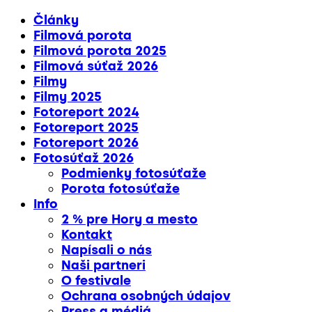
Články
Filmová porota
Filmová porota 2025
Filmová súťaž 2026
Filmy
Filmy 2025
Fotoreport 2024
Fotoreport 2025
Fotoreport 2026
Fotosúťaž 2026
Podmienky fotosúťaže
Porota fotosúťaže
Info
2 % pre Hory a mesto
Kontakt
Napísali o nás
Naši partneri
O festivale
Ochrana osobných údajov
Press a médiá