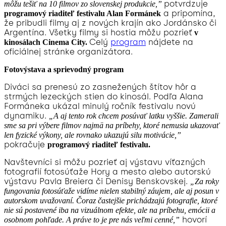
potvrdzuje
môžu tešiť na 10 filmov zo slovenskej produkcie,”
a pripomína,
programový riaditeľ festivalu Alan Formánek
že pribudli filmy aj z nových krajín ako Jordánsko či
Argentína. Všetky filmy si hostia môžu pozrieť
v
Celý
program
nájdete na
kinosálach Cinema City.
oficiálnej stránke organizátora.
Fotovýstava a sprievodný program
Diváci sa prenesú zo zasnežených štítov hôr a
strmých lezeckých stien do kinosál. Podľa Alana
Formáneka ukázal minulý ročník festivalu novú
dynamiku.
„A aj tento rok chcem posúvať latku vyššie. Zamerali
sme sa pri výbere filmov najmä na príbehy, ktoré nemusia ukazovať
len fyzické výkony, ale rovnako ukazujú silu motivácie,”
pokračuje
programový riaditeľ festivalu.
Navštevníci si môžu pozrieť aj výstavu víťazných
fotografií fotosúťaže Hory a mesto alebo autorskú
výstavu Pavla Breiera či Denisy Benskovskej.
„Za roky
fungovania fotosúťaže vidíme nielen stabilný záujem, ale aj posun v
autorskom uvažovaní. Čoraz častejšie prichádzajú fotografie, ktoré
nie sú postavené iba na vizuálnom efekte, ale na príbehu, emócii a
hovorí
osobnom pohľade. A práve to je pre nás veľmi cenné,”