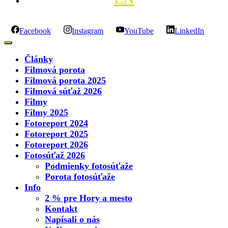
Facebook
Instagram
YouTube
LinkedIn
Články
Filmová porota
Filmová porota 2025
Filmová súťaž 2026
Filmy
Filmy 2025
Fotoreport 2024
Fotoreport 2025
Fotoreport 2026
Fotosúťaž 2026
Podmienky fotosúťaže
Porota fotosúťaže
Info
2 % pre Hory a mesto
Kontakt
Napísali o nás