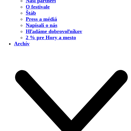
Naši partneri
O festivale
Štáb
Press a médiá
Napísali o nás
Hľadáme dobrovoľníkov
2 % pre Hory a mesto
Archív