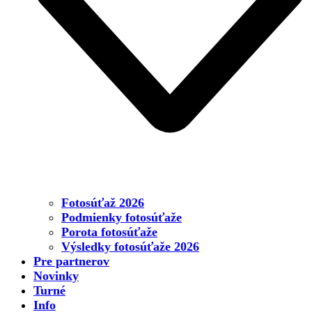
Fotosúťaž 2026
Podmienky fotosúťaže
Porota fotosúťaže
Výsledky fotosúťaže 2026
Pre partnerov
Novinky
Turné
Info