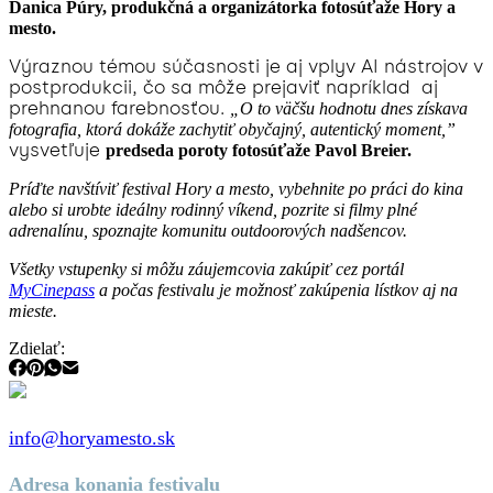
Danica Púry, produkčná a organizátorka fotosúťaže Hory a
mesto.
Výraznou témou súčasnosti je aj vplyv AI nástrojov v
postprodukcii, čo sa môže prejaviť napríklad aj
prehnanou farebnosťou.
„O to väčšu hodnotu dnes získava
fotografia, ktorá dokáže zachytiť obyčajný, autentický moment,”
vysvetľuje
predseda poroty fotosúťaže Pavol Breier.
Príďte navštíviť festival Hory a mesto, vybehnite po práci do kina
alebo si urobte ideálny rodinný víkend, pozrite si filmy plné
adrenalínu, spoznajte komunitu outdoorových nadšencov.
Všetky vstupenky si môžu záujemcovia zakúpiť cez portál
MyCinepass
a počas festivalu je možnosť zakúpenia lístkov aj na
mieste.
Zdielať:
info@horyamesto.sk
Adresa konania festivalu