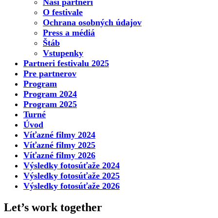
Naši partneri
O festivale
Ochrana osobných údajov
Press a médiá
Štáb
Vstupenky
Partneri festivalu 2025
Pre partnerov
Program
Program 2024
Program 2025
Turné
Úvod
Víťazné filmy 2024
Víťazné filmy 2025
Víťazné filmy 2026
Výsledky fotosúťaže 2024
Výsledky fotosúťaže 2025
Výsledky fotosúťaže 2026
Let’s work together