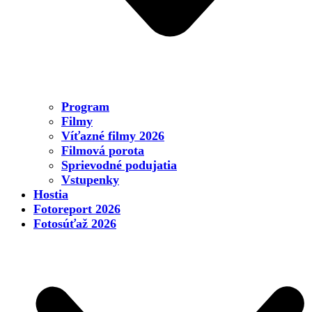
Program
Filmy
Víťazné filmy 2026
Filmová porota
Sprievodné podujatia
Vstupenky
Hostia
Fotoreport 2026
Fotosúťaž 2026