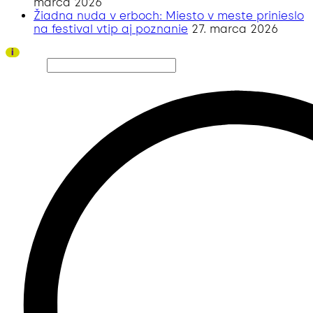
marca 2026
Žiadna nuda v erboch: Miesto v meste prinieslo
na festival vtip aj poznanie
27. marca 2026
Ďakujeme všetkým divákom a sponzorom za úspešný ročník 2026!
i
Hľadať…