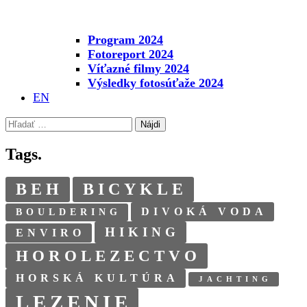
Program 2024
Fotoreport 2024
Víťazné filmy 2024
Výsledky fotosúťaže 2024
EN
Hľadať:
Tags.
BEH
BICYKLE
DIVOKÁ VODA
BOULDERING
HIKING
ENVIRO
HOROLEZECTVO
HORSKÁ KULTÚRA
JACHTING
LEZENIE