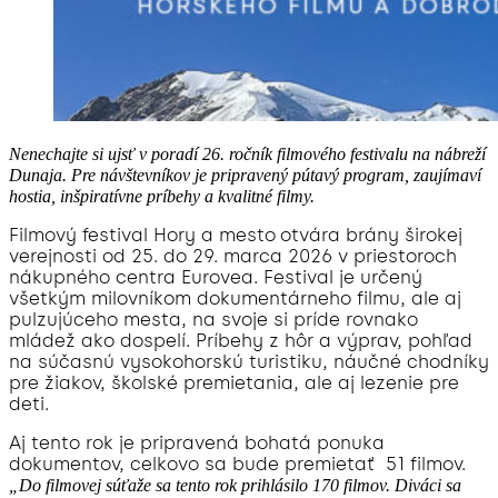
Nenechajte si ujsť v poradí 26. ročník filmového festivalu na nábreží
Dunaja. Pre návštevníkov je pripravený pútavý program, zaujímaví
hostia, inšpiratívne príbehy a kvalitné filmy.
Filmový festival Hory a mesto
otvára brány širokej
verejnosti od 25. do 29. marca 2026 v priestoroch
nákupného centra Eurovea. Festival je určený
všetkým milovníkom dokumentárneho filmu, ale aj
pulzujúceho mesta, na svoje si príde rovnako
mládež ako dospelí. Príbehy z hôr a výprav, pohľad
na súčasnú vysokohorskú turistiku, náučné chodníky
pre žiakov, školské premietania, ale aj lezenie pre
deti.
Aj tento rok je pripravená bohatá ponuka
dokumentov, celkovo sa bude premietať 51 filmov.
„Do filmovej súťaže sa tento rok prihlásilo 170 filmov. Diváci sa