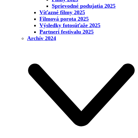
Sprievodné podujatia 2025
Víťazné filmy 2025
Filmová porota 2025
Výsledky fotosúťaže 2025
Partneri festivalu 2025
Archív 2024