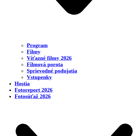
Program
Filmy
Víťazné filmy 2026
Filmová porota
Sprievodné podujatia
Vstupenky
Hostia
Fotoreport 2026
Fotosúťaž 2026