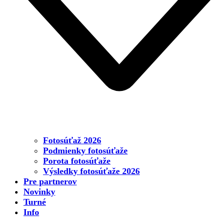
Fotosúťaž 2026
Podmienky fotosúťaže
Porota fotosúťaže
Výsledky fotosúťaže 2026
Pre partnerov
Novinky
Turné
Info