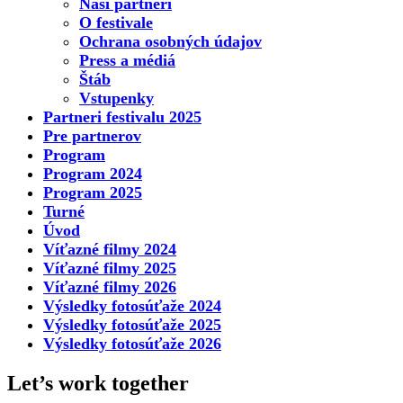
Naši partneri
O festivale
Ochrana osobných údajov
Press a médiá
Štáb
Vstupenky
Partneri festivalu 2025
Pre partnerov
Program
Program 2024
Program 2025
Turné
Úvod
Víťazné filmy 2024
Víťazné filmy 2025
Víťazné filmy 2026
Výsledky fotosúťaže 2024
Výsledky fotosúťaže 2025
Výsledky fotosúťaže 2026
Let’s work together