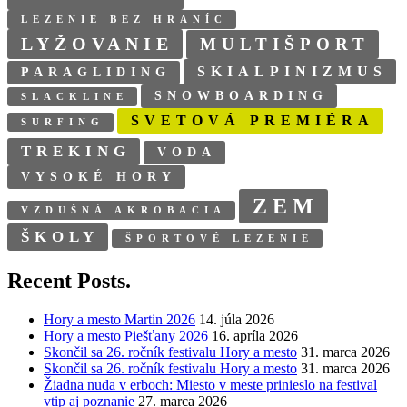
LEZENIE BEZ HRANÍC
LYŽOVANIE
MULTIŠPORT
SKIALPINIZMUS
PARAGLIDING
SNOWBOARDING
SLACKLINE
SVETOVÁ PREMIÉRA
SURFING
TREKING
VODA
VYSOKÉ HORY
ZEM
VZDUŠNÁ AKROBACIA
ŠKOLY
ŠPORTOVÉ LEZENIE
Recent Posts.
Hory a mesto Martin 2026
14. júla 2026
Hory a mesto Piešťany 2026
16. apríla 2026
Skončil sa 26. ročník festivalu Hory a mesto
31. marca 2026
Skončil sa 26. ročník festivalu Hory a mesto
31. marca 2026
Žiadna nuda v erboch: Miesto v meste prinieslo na festival
vtip aj poznanie
27. marca 2026