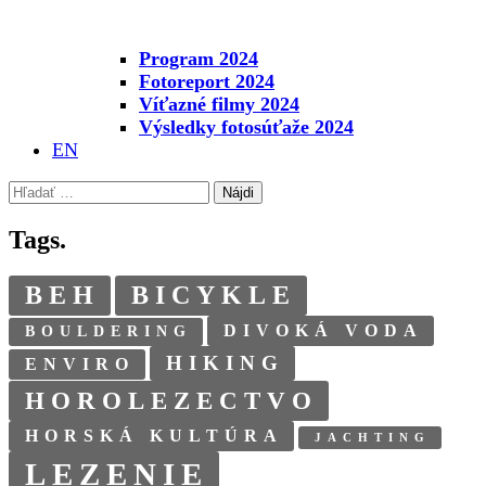
Program 2024
Fotoreport 2024
Víťazné filmy 2024
Výsledky fotosúťaže 2024
EN
Hľadať:
Tags.
BEH
BICYKLE
DIVOKÁ VODA
BOULDERING
HIKING
ENVIRO
HOROLEZECTVO
HORSKÁ KULTÚRA
JACHTING
LEZENIE