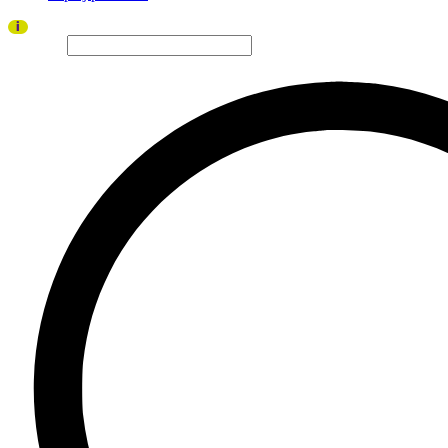
Ďakujeme všetkým divákom a sponzorom za úspešný ročník 2026!
i
Hľadať…