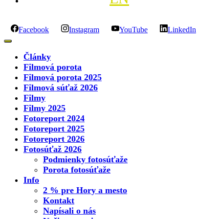
Facebook
Instagram
YouTube
LinkedIn
Články
Filmová porota
Filmová porota 2025
Filmová súťaž 2026
Filmy
Filmy 2025
Fotoreport 2024
Fotoreport 2025
Fotoreport 2026
Fotosúťaž 2026
Podmienky fotosúťaže
Porota fotosúťaže
Info
2 % pre Hory a mesto
Kontakt
Napísali o nás