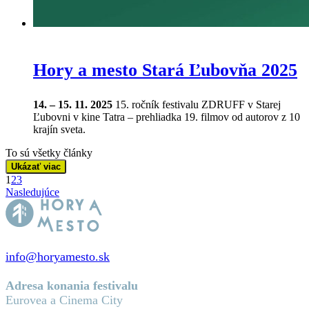
Hory a mesto Stará Ľubovňa 2025
14. – 15. 11. 2025
15. ročník festivalu ZDRUFF v Starej
Ľubovni v kine Tatra – prehliadka 19. filmov od autorov z 10
krajín sveta.
To sú všetky články
Ukázať viac
1
2
3
Nasledujúce
info@horyamesto.sk
Adresa konania festivalu
Eurovea a Cinema City