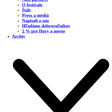
O festivale
Štáb
Press a médiá
Napísali o nás
Hľadáme dobrovoľníkov
2 % pre Hory a mesto
Archív