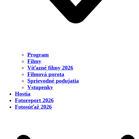
Program
Filmy
Víťazné filmy 2026
Filmová porota
Sprievodné podujatia
Vstupenky
Hostia
Fotoreport 2026
Fotosúťaž 2026