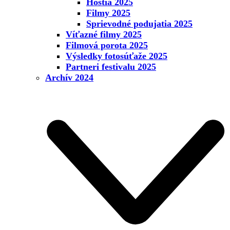
Hostia 2025
Filmy 2025
Sprievodné podujatia 2025
Víťazné filmy 2025
Filmová porota 2025
Výsledky fotosúťaže 2025
Partneri festivalu 2025
Archív 2024