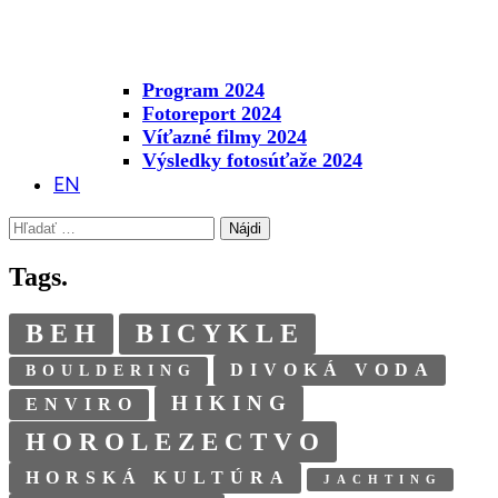
Program 2024
Fotoreport 2024
Víťazné filmy 2024
Výsledky fotosúťaže 2024
EN
Hľadať:
Tags.
BEH
BICYKLE
DIVOKÁ VODA
BOULDERING
HIKING
ENVIRO
HOROLEZECTVO
HORSKÁ KULTÚRA
JACHTING