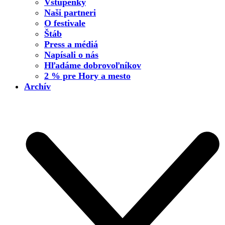
Vstupenky
Naši partneri
O festivale
Štáb
Press a médiá
Napísali o nás
Hľadáme dobrovoľníkov
2 % pre Hory a mesto
Archív