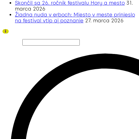
Skončil sa 26. ročník festivalu Hory a mesto
31.
marca 2026
Žiadna nuda v erboch: Miesto v meste prinieslo
na festival vtip aj poznanie
27. marca 2026
Ďakujeme všetkým divákom a sponzorom za úspešný
i
ročník 2026!
Hľadať…