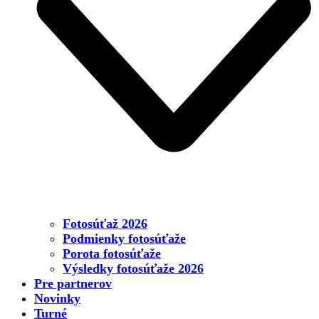
Fotosúťaž 2026
Podmienky fotosúťaže
Porota fotosúťaže
Výsledky fotosúťaže 2026
Pre partnerov
Novinky
Turné