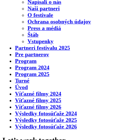
Napísali o nás
Naši partneri
O festivale
Ochrana osobných údajov
Press a médiá
Štáb
Vstupenky
Partneri festivalu 2025
Pre partnerov
Program
Program 2024
Program 2025
Turné
Úvod
Víťazné filmy 2024
Víťazné filmy 2025
Víťazné filmy 2026
Výsledky fotosúťaže 2024
Výsledky fotosúťaže 2025
Výsledky fotosúťaže 2026